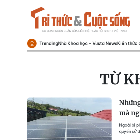
Trending
Nhà Khoa học - Vusta News
Kiến thức 
TỪ K
Những 
mà ngư
Ngoài bị p
quyền sử d