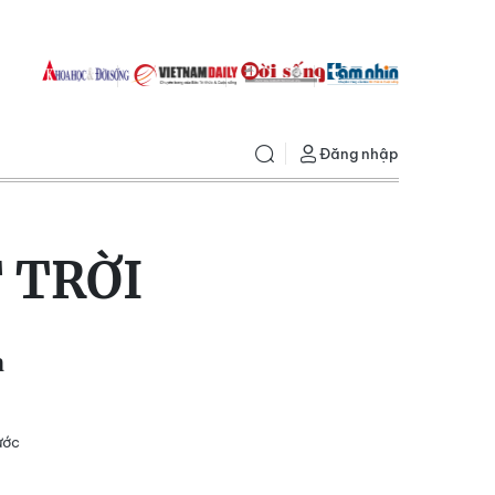
Đăng nhập
 TRỜI
à
ước