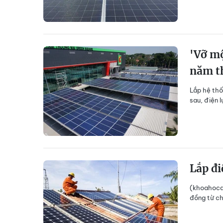
'Vỡ mộ
năm th
Lắp hệ thố
sau, điện l
Lắp đi
(khoahocdo
đồng từ ch