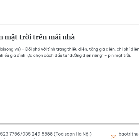
n mặt trời trên mái nhà
isong.vn) - Đối phó với tình trạng thiếu điện, tăng giá điện, chi phí điệ
nhiều gia đình lựa chọn cách đầu tư “đường điện riêng” – pin mặt trời.
6 523 7756/035 249 5588 (Toà soạn Hà Nội)
baotrith