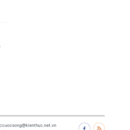
n
uccuocsong@kienthuc.net.vn