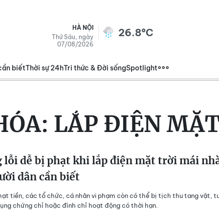
HÀ NỘI
26.8°C
Thứ Sáu, ngày
07/08/2026
cần biết
Thời sự 24h
Tri thức & Đời sống
Spotlight
HÓA:
LẮP ĐIỆN MẶT
lỗi dễ bị phạt khi lắp điện mặt trời mái nh
ời dân cần biết
hạt tiền, các tổ chức, cá nhân vi phạm còn có thể bị tịch thu tang vật, t
ụng chứng chỉ hoặc đình chỉ hoạt động có thời hạn.