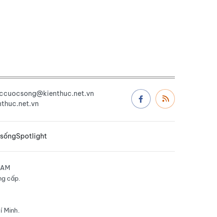
uccuocsong@kienthuc.net.vn
thuc.net.vn
 sống
Spotlight
NAM
ng cấp.
í Minh.