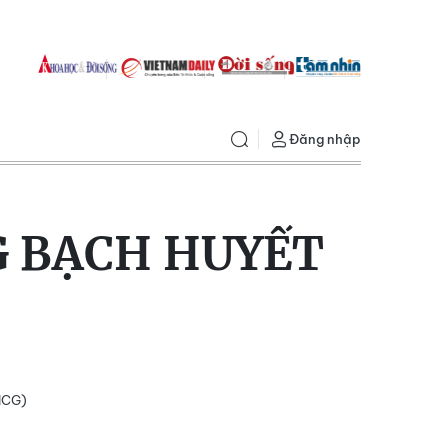
Đăng nhập
G BẠCH HUYẾT
(ICG)