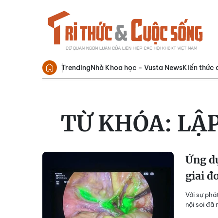
Trending
Nhà Khoa học - Vusta News
Kiến thức 
TỪ KHÓA:
LẬ
Ứng dụ
giai 
Với sự phá
nội soi đã