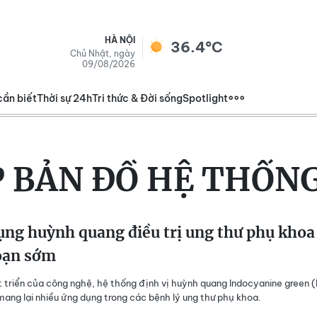
HÀ NỘI
36.4°C
Chủ Nhật, ngày
09/08/2026
cần biết
Thời sự 24h
Tri thức & Đời sống
Spotlight
P BẢN ĐỒ HỆ THỐN
ng huỳnh quang điều trị ung thư phụ khoa
đoạn sớm
t triển của công nghệ, hệ thống định vị huỳnh quang Indocyanine green 
 mang lại nhiều ứng dụng trong các bệnh lý ung thư phụ khoa.