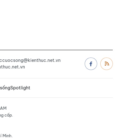
uccuocsong@kienthuc.net.vn
thuc.net.vn
 sống
Spotlight
NAM
ng cấp.
í Minh.