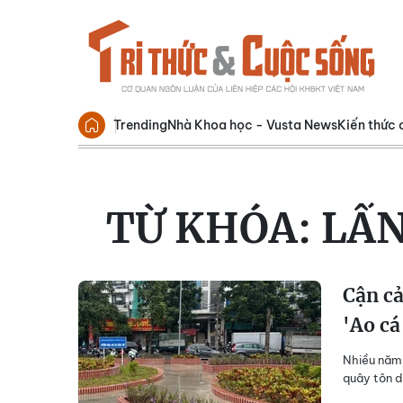
Trending
Nhà Khoa học - Vusta News
Kiến thức 
TỪ KHÓA:
LẤN
Cận cả
'Ao cá
Nhiều năm 
quây tôn d