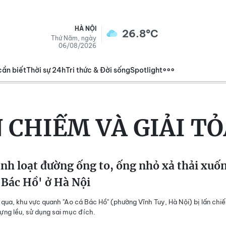
HÀ NỘI
26.8°C
Thứ Năm, ngày
06/08/2026
cần biết
Thời sự 24h
Tri thức & Đời sống
Spotlight
 CHIẾM VÀ GIẢI T
nh loạt đường ống to, ống nhỏ xả thải xuố
 Bác Hồ' ở Hà Nội
qua, khu vực quanh "Ao cá Bác Hồ" (phường Vĩnh Tuy, Hà Nội) bị lấn chi
ựng lều, sử dụng sai mục đích.