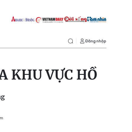
Đăng nhập
ỎA KHU VỰC HỒ
ng
ếm