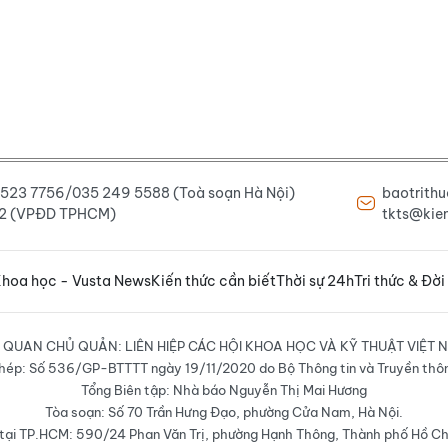
6 523 7756/035 249 5588 (Toà soạn Hà Nội)
baotrith
222 (VPĐD TPHCM)
tkts@kien
hoa học - Vusta News
Kiến thức cần biết
Thời sự 24h
Tri thức & Đời
 QUAN CHỦ QUẢN: LIÊN HIỆP CÁC HỘI KHOA HỌC VÀ KỸ THUẬT VIỆT 
hép: Số 536/GP-BTTTT ngày 19/11/2020 do Bộ Thông tin và Truyền thô
Tổng Biên tập: Nhà báo Nguyễn Thị Mai Hương
Tòa soạn: Số 70 Trần Hưng Đạo, phường Cửa Nam, Hà Nội.
ại TP.HCM: 590/24 Phan Văn Trị, phường Hạnh Thông, Thành phố Hồ Ch