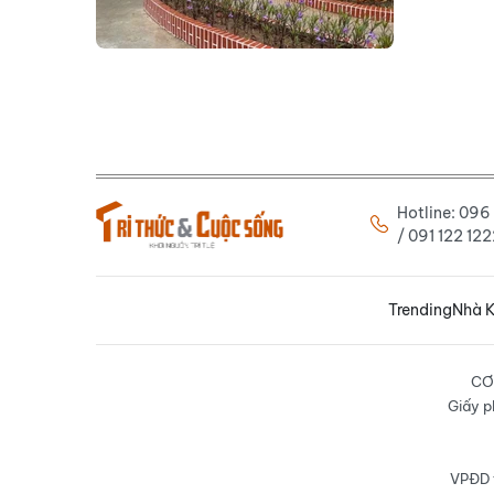
Hotline: 09
/ 091 122 1
Trending
Nhà K
CƠ
Giấy p
VPĐD t