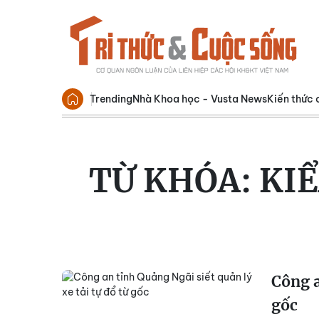
Trending
Nhà Khoa học - Vusta News
Kiến thức 
TỪ KHÓA:
KIỂ
Công a
gốc