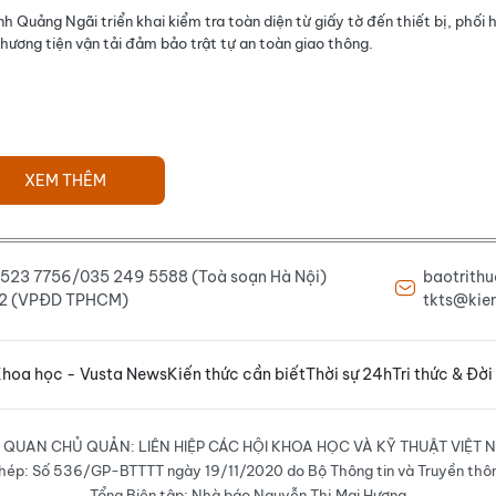
nh Quảng Ngãi triển khai kiểm tra toàn diện từ giấy tờ đến thiết bị, phối 
phương tiện vận tải đảm bảo trật tự an toàn giao thông.
XEM THÊM
6 523 7756/035 249 5588 (Toà soạn Hà Nội)
baotrith
222 (VPĐD TPHCM)
tkts@kien
hoa học - Vusta News
Kiến thức cần biết
Thời sự 24h
Tri thức & Đời
 QUAN CHỦ QUẢN: LIÊN HIỆP CÁC HỘI KHOA HỌC VÀ KỸ THUẬT VIỆT 
hép: Số 536/GP-BTTTT ngày 19/11/2020 do Bộ Thông tin và Truyền thô
Tổng Biên tập: Nhà báo Nguyễn Thị Mai Hương