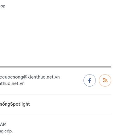
hợp
uccuocsong@kienthuc.net.vn
thuc.net.vn
 sống
Spotlight
NAM
ng cấp.