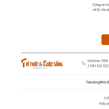
Công an tỉ
xử lý các 
Hotline: 09
/ 091 122 1
Trending
Nhà K
CƠ
Giấy p