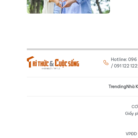
Hotline: 09
/ 091 122 1
Trending
Nhà K
CƠ
Giấy p
VPĐD t