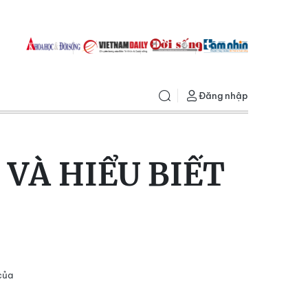
Đăng nhập
VÀ HIỂU BIẾT
của