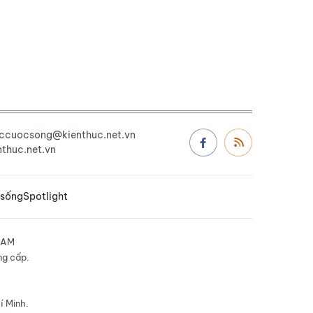
uccuocsong@kienthuc.net.vn
thuc.net.vn
 sống
Spotlight
NAM
ng cấp.
í Minh.