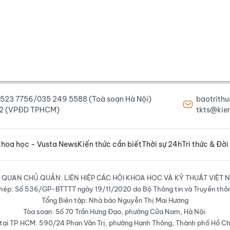
6 523 7756/035 249 5588 (Toà soạn Hà Nội)
baotrith
222 (VPĐD TPHCM)
tkts@kien
hoa học - Vusta News
Kiến thức cần biết
Thời sự 24h
Tri thức & Đời
 QUAN CHỦ QUẢN: LIÊN HIỆP CÁC HỘI KHOA HỌC VÀ KỸ THUẬT VIỆT 
hép: Số 536/GP-BTTTT ngày 19/11/2020 do Bộ Thông tin và Truyền thô
Tổng Biên tập: Nhà báo Nguyễn Thị Mai Hương
Tòa soạn: Số 70 Trần Hưng Đạo, phường Cửa Nam, Hà Nội.
ại TP.HCM: 590/24 Phan Văn Trị, phường Hạnh Thông, Thành phố Hồ Ch