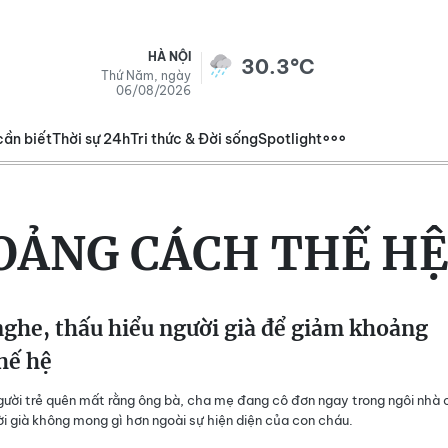
HÀ NỘI
30.3°C
Thứ Năm, ngày
06/08/2026
cần biết
Thời sự 24h
Tri thức & Đời sống
Spotlight
ẢNG CÁCH THẾ HỆ 
ghe, thấu hiểu người già để giảm khoảng
hế hệ
gười trẻ quên mất rằng ông bà, cha mẹ đang cô đơn ngay trong ngôi nhà 
i già không mong gì hơn ngoài sự hiện diện của con cháu.