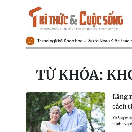
Trending
Nhà Khoa học - Vusta News
Kiến thức 
TỪ KHÓA:
KHO
Lắng n
cách t
Không ít n
mình. Ngườ