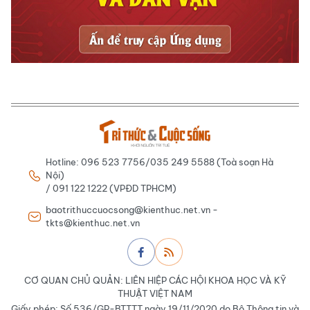
Hotline: 096 523 7756/035 249 5588 (Toà soạn Hà
Nội)
/ 091 122 1222 (VPĐD TPHCM)
baotrithuccuocsong@kienthuc.net.vn -
tkts@kienthuc.net.vn
CƠ QUAN CHỦ QUẢN: LIÊN HIỆP CÁC HỘI KHOA HỌC VÀ KỸ
THUẬT VIỆT NAM
Giấy phép: Số 536/GP-BTTTT ngày 19/11/2020 do Bộ Thông tin và