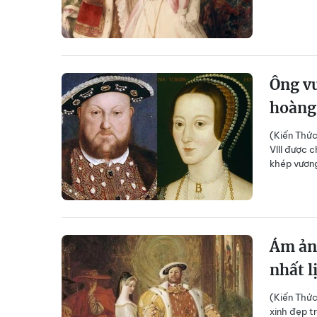
Ông vu
hoàng
(Kiến Thức
VIII được 
khép vương
Ám ản
nhất l
(Kiến Thức
xinh đẹp t