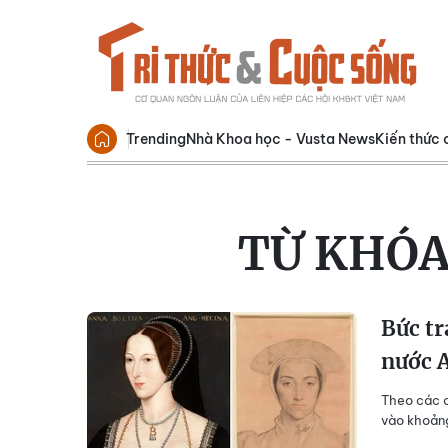
Trending
Nhà Khoa học - Vusta News
Kiến thức 
TỪ KHÓA
Bức tr
nước 
Theo các c
vào khoản