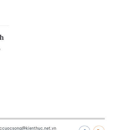
nh
n
uccuocsong@kienthuc.net.vn