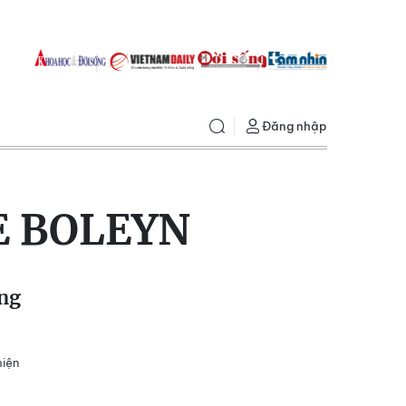
Đăng nhập
E BOLEYN
ếng
hiện