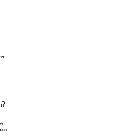
 về
u?
h
Vị
luân.