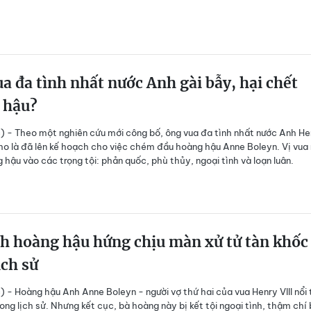
a đa tình nhất nước Anh gài bẫy, hại chết
 hậu?
) - Theo một nghiên cứu mới công bố, ông vua đa tình nhất nước Anh He
cho là đã lên kế hoạch cho việc chém đầu hoàng hậu Anne Boleyn. Vị vua
 hậu vào các trọng tội: phản quốc, phù thủy, ngoại tình và loạn luân.
h hoàng hậu hứng chịu màn xử tử tàn khốc
ịch sử
) - Hoàng hậu Anh Anne Boleyn - người vợ thứ hai của vua Henry VIII nổi 
rong lịch sử. Nhưng kết cục, bà hoàng này bị kết tội ngoại tình, thậm chí 