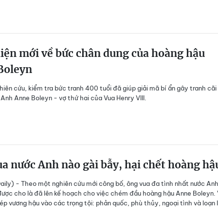
iện mới về bức chân dung của hoàng hậu
Boleyn
hiên cứu, kiểm tra bức tranh 400 tuổi đã giúp giải mã bí ẩn gây tranh cãi
Anh Anne Boleyn - vợ thứ hai của Vua Henry VIII.
a nước Anh nào gài bẫy, hại chết hoàng hậ
ily) - Theo một nghiên cứu mới công bố, ông vua đa tình nhất nước An
 được cho là đã lên kế hoạch cho việc chém đầu hoàng hậu Anne Boleyn. 
ép vương hậu vào các trọng tội: phản quốc, phù thủy, ngoại tình và loạn 