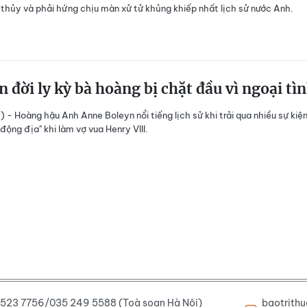
 thủy và phải hứng chịu màn xử tử khủng khiếp nhất lịch sử nước Anh.
 đời ly kỳ bà hoàng bị chặt đầu vì ngoại tì
) - Hoàng hậu Anh Anne Boleyn nổi tiếng lịch sử khi trải qua nhiều sự kiệ
 động địa" khi làm vợ vua Henry VIII.
6 523 7756/035 249 5588 (Toà soạn Hà Nội)
baotrith