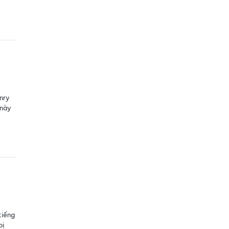
nry
 này
tiếng
bị