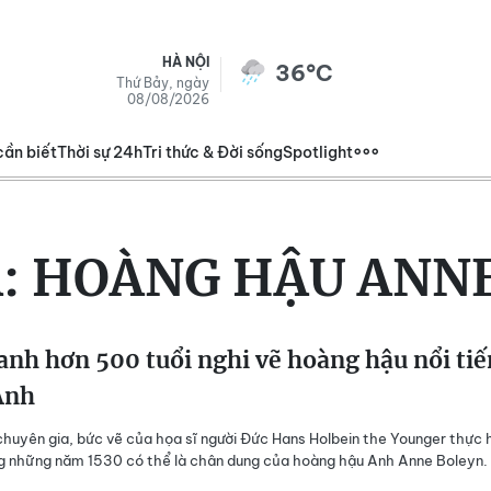
HÀ NỘI
36°C
Thứ Bảy, ngày
08/08/2026
cần biết
Thời sự 24h
Tri thức & Đời sống
Spotlight
:
HOÀNG HẬU ANN
anh hơn 500 tuổi nghi vẽ hoàng hậu nổi ti
Anh
huyên gia, bức vẽ của họa sĩ người Đức Hans Holbein the Younger thực 
g những năm 1530 có thể là chân dung của hoàng hậu Anh Anne Boleyn.