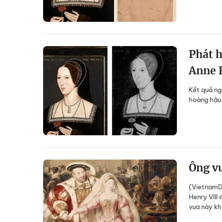
Phát h
Anne 
Kết quả ng
hoàng hậu 
Ông vu
(VietnamDa
Henry VIII
vua này kh