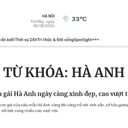
HÀ NỘI
33°C
Thứ Bảy, ngày
08/08/2026
cần biết
Thời sự 24h
Tri thức & Đời sống
Spotlight
TỪ KHÓA:
HÀ ANH
 gái Hà Anh ngày càng xinh đẹp, cao vượt t
con gái của siêu mẫu Hà Anh càng lớn càng trổ nét xinh xắn, sở hữu gươn
 nổi bật cùng chiều cao vượt trội.