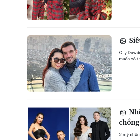
Siê
Olly Dowde
muốn cô th
Nhữ
chồng
3 mỹ nhân 