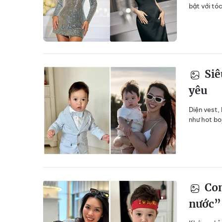
bật với tó
Siê
yêu
Diện vest,
như hot boy
Con
nước”