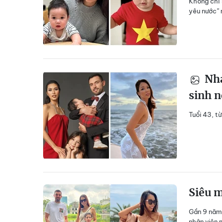
Không chỉ 
yêu nước” 
Nha
sinh n
Tuổi 43, t
Siêu 
Gần 9 năm 
nhân viên 