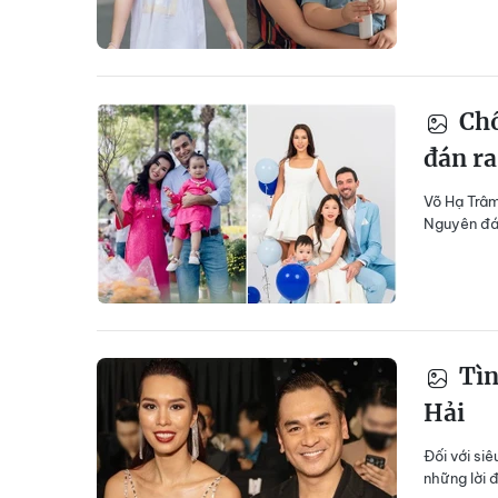
Chồ
đán ra
Võ Hạ Trâm
Nguyên đá
Tìn
Hải
Đối với si
những lời 