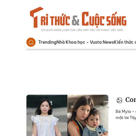
Trending
Nhà Khoa học - Vusta News
Kiến thức 
Con
Bé Myla – 
mặt lai Tây