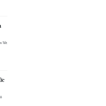
n
n Tết
ức
cô