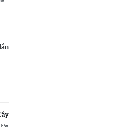
 bé
lần
Tây
i hôn