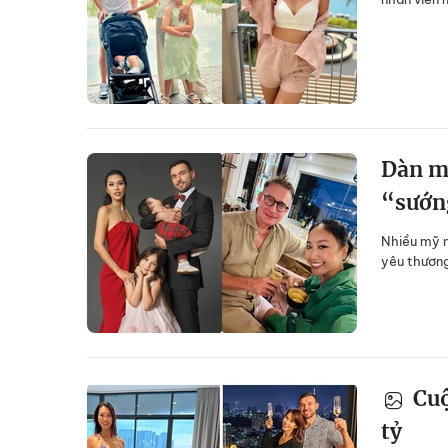
Dàn mỹ
“sướn
Nhiều mỹ n
yêu thương
Cuộ
tỷ