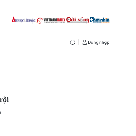
Đăng nhập
rội
g