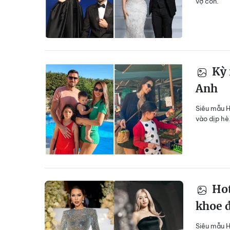
vợ con.
Kỳ 
Anh
Siêu mẫu H
vào dịp hè
Hot
khoe 
Siêu mẫu H