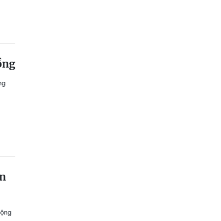
ồng
ng
ên
uộng