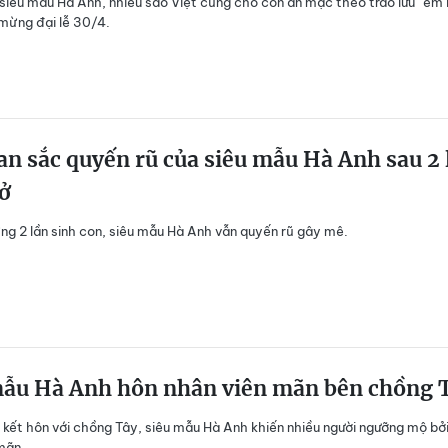
siêu mẫu Hà Anh, nhiều sao Việt cũng cho con ăn mặc theo trào lưu “em
mừng đại lễ 30/4.
n sắc quyến rũ của siêu mẫu Hà Anh sau 2 
ở
ừng 2 lần sinh con, siêu mẫu Hà Anh vẫn quyến rũ gây mê.
mẫu Hà Anh hôn nhân viên mãn bên chồng 
kết hôn với chồng Tây, siêu mẫu Hà Anh khiến nhiều người ngưỡng mộ bở
mãn.