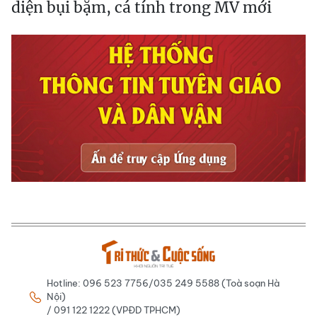
diện bụi bặm, cá tính trong MV mới
Hotline: 096 523 7756/035 249 5588 (Toà soạn Hà
Nội)
/ 091 122 1222 (VPĐD TPHCM)