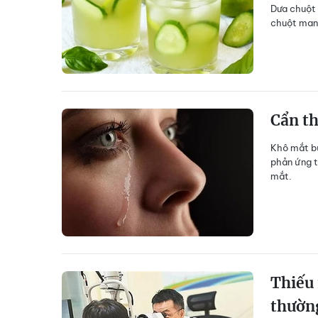
Dưa chuột 
chuột mang
Cẩn t
Khô mắt bù
phản ứng t
mắt.
Thiếu 
thườn