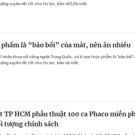
ường xuyên rất tốt cho thị lực, bảo vê%3ḅ mắt.
c phẩm là “bảo bối” của mắt, nên ăn nhiều
ĩ nhãn khoa nổi tiếng người Trung Quốc, có 6 loại thực phẩm là "bảo bối"
ờng xuyên rất tốt cho thị lực, bảo vệ mắt.
t TP HCM phẫu thuật 100 ca Phaco miễn ph
i tượng chính sách