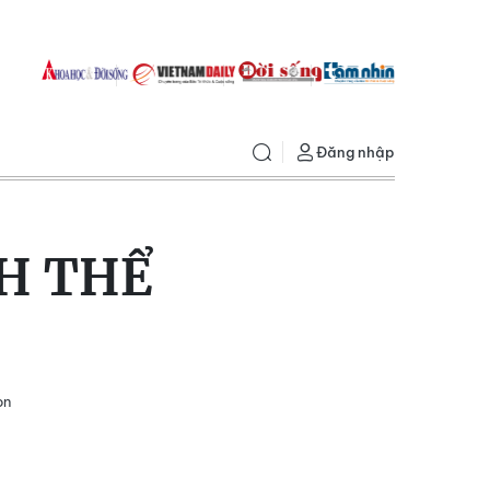
Đăng nhập
H THỂ
òn