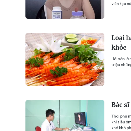
viên kẹo n
Loại h
khỏe
Hải sản là
triệu chứn
Bác sĩ
Thai phụ m
khi siêu â
khó khó ph