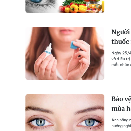
Người 
thuốc
Ngày 25/4,
và điều tr
mắt chứa 
Bảo vệ
mùa h
Ánh nắng m
hưởng nghi