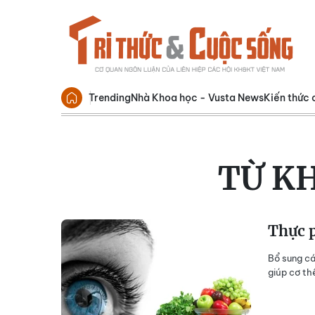
Trending
Nhà Khoa học - Vusta News
Kiến thức 
TỪ K
Thực 
Bổ sung c
giúp cơ th