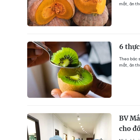
mắt, ăn th
6 thự
Theo bác s
mắt, ăn thư
BV Mắ
cho đố