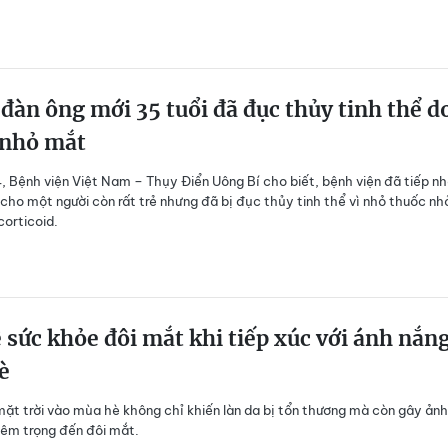
đàn ông mới 35 tuổi đã đục thủy tinh thể d
 nhỏ mắt
 Bệnh viện Việt Nam – Thụy Điển Uông Bí cho biết, bệnh viện đã tiếp n
ị cho một người còn rất trẻ nhưng đã bị đục thủy tinh thể vì nhỏ thuốc nh
corticoid.
 sức khỏe đôi mắt khi tiếp xúc với ánh nắn
è
ặt trời vào mùa hè không chỉ khiến làn da bị tổn thương mà còn gây ảnh
êm trọng đến đôi mắt.