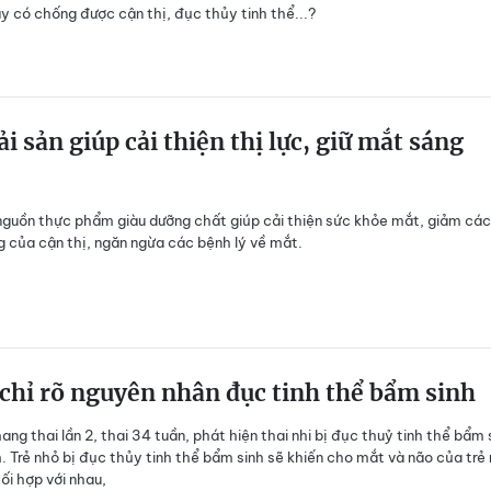
ày có chống được cận thị, đục thủy tinh thể...?
ải sản giúp cải thiện thị lực, giữ mắt sáng
 nguồn thực phẩm giàu dưỡng chất giúp cải thiện sức khỏe mắt, giảm các
g của cận thị, ngăn ngừa các bệnh lý về mắt.
 chỉ rõ nguyên nhân đục tinh thể bẩm sinh
ang thai lần 2, thai 34 tuần, phát hiện thai nhi bị đục thuỷ tinh thể bẩm 
m. Trẻ nhỏ bị đục thủy tinh thể bẩm sinh sẽ khiến cho mắt và não của trẻ
ối hợp với nhau,