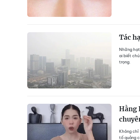
Tác hạ
Những hạt 
ai biết ch
trọng.
Hằng D
chuyên
Không chỉ 
tố quảng c