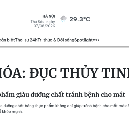
HÀ NỘI
29.3°C
Thứ Sáu, ngày
07/08/2026
cần biết
Thời sự 24h
Tri thức & Đời sống
Spotlight
HÓA:
ĐỤC THỦY TIN
phẩm giàu dưỡng chất tránh bệnh cho mắt
ác dưỡng chất bằng thực phẩm không chỉ giúp tránh bệnh cho mắt mà c
ể khỏe mạnh.