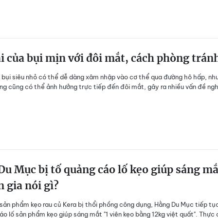
i của bụi mịn với đôi mắt, cách phòng trán
bụi siêu nhỏ có thể dễ dàng xâm nhập vào cơ thể qua đường hô hấp, như
úng cũng có thể ảnh hưởng trực tiếp đến đôi mắt, gây ra nhiều vấn đề ng
u Mục bị tố quảng cáo lố kẹo giúp sáng mắ
 gia nói gì?
sản phẩm kẹo rau củ Kera bị thổi phồng công dụng, Hằng Du Mục tiếp tục
áo lố sản phẩm kẹo giúp sáng mắt "1 viên kẹo bằng 12kg việt quất". Thực