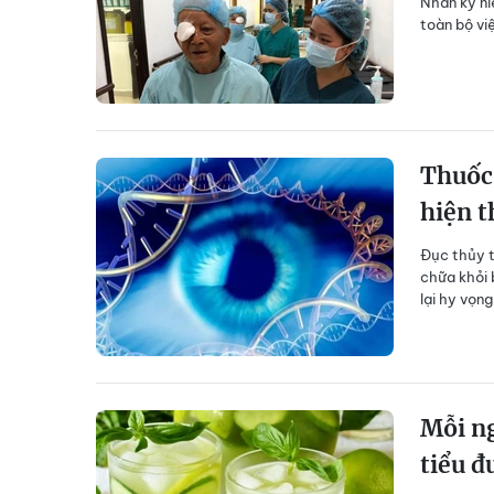
Nhân kỷ ni
toàn bộ vi
Thuốc 
hiện t
Đục thủy t
chữa khỏi 
lại hy vọn
Mỗi ng
tiểu đ