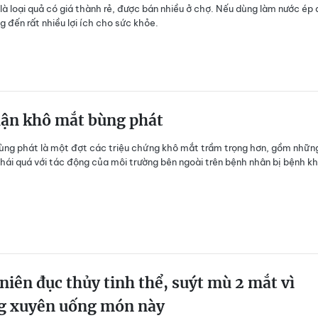
là loại quả có giá thành rẻ, được bán nhiều ở chợ. Nếu dùng làm nước ép
 đến rất nhiều lợi ích cho sức khỏe.
hận khô mắt bùng phát
ng phát là một đợt các triệu chứng khô mắt trầm trọng hơn, gồm nhữn
hái quá với tác động của môi trường bên ngoài trên bệnh nhân bị bệnh k
niên đục thủy tinh thể, suýt mù 2 mắt vì
g xuyên uống món này