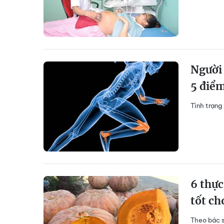
Người 
5 điể
Tình trạng
6 thực
tốt ch
Theo bác sĩ