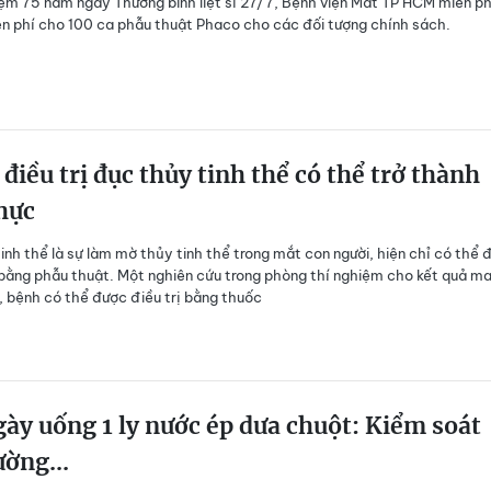
ệm 75 năm ngày Thương binh liệt sĩ 27/7, Bệnh viện Mắt TP HCM miễn ph
ện phí cho 100 ca phẫu thuật Phaco cho các đối tượng chính sách.
điều trị đục thủy tinh thể có thể trở thành
hực
inh thể là sự làm mờ thủy tinh thể trong mắt con người, hiện chỉ có thể 
bằng phẫu thuật. Một nghiên cứu trong phòng thí nghiệm cho kết quả m
g, bệnh có thể được điều trị bằng thuốc
ày uống 1 ly nước ép dưa chuột: Kiểm soát
ường...