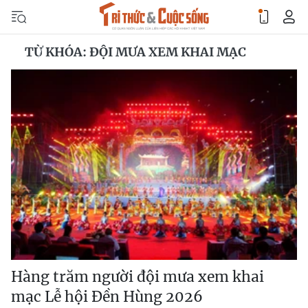
TỪ KHÓA: ĐỘI MƯA XEM KHAI MẠC
Hàng trăm người đội mưa xem khai
mạc Lễ hội Đền Hùng 2026