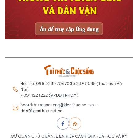
Hotline: 096 523 7756/035 249 5588 (Toà soạn Hà
Nội)
/ 091 122 1222 (VPĐD TPHCM)
baotrithuccuocsong@kienthuc.net.vn -
tkts@kienthuc.net.vn
CƠ QUAN CHỦ QUẢN: LIÊN HIỆP CÁC HỘI KHOA HỌC VÀ KỸ