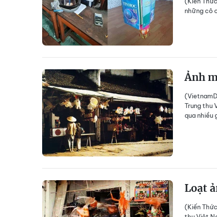
(Kiến Thức
những cô c
Ảnh mà
(VietnamDa
Trung thu 
qua nhiều g
Loạt ả
(Kiến Thức
thu Việt N