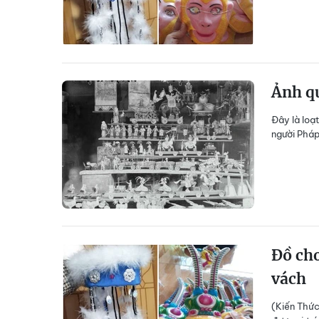
Ảnh qu
Đây là loạ
người Pháp
Đồ chơ
vách
(Kiến Thức