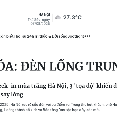
HÀ NỘI
27.3°C
Thứ Sáu, ngày
07/08/2026
cần biết
Thời sự 24h
Tri thức & Đời sống
Spotlight
ÓA:
ĐÈN LỒNG TRU
ck-in mùa trăng Hà Nội, 3 'tọa độ' khiến 
say lòng
2025, Hà Nội rực rỡ sắc đèn với ba điểm vui Trung thu hút khách: phố H
g, Hoàng thành cổ kính và Bảo tàng Dân tộc học đầy sắc màu.