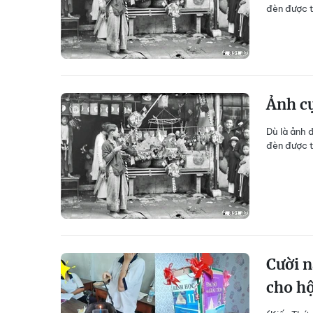
đèn được t
Ảnh cự
Dù là ảnh 
đèn được t
Cười n
cho hộ