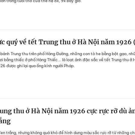
 lớn trong tuổi thơ của thế hệ 8x, 9x bấy giờ.
c quý về tết Trung thu ở Hà Nội năm 1926 
bánh Trung thu trên phố Hàng Đường, những con tò he bằng bột gạo, nh
i bằng thiếc ở phố Hàng Thiếc... là loạt ảnh đặc sắc về tết Trung thu ở 
26 được ghi lại qua ống kính người Pháp.
ung thu ở Hà Nội năm 1926 cực rực rỡ dù ả
rắng
đen trắng, nhưng không quá khó để hình dung màu sắc rực rỡ từ những ch