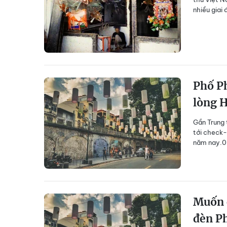
nhiều giai 
Phố P
lòng 
Gần Trung 
tới check-
năm nay.0
Muốn c
đèn P