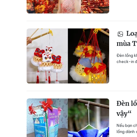
Loạ
mùa T
Đèn lồng k
check-in đ
Đèn lồ
vậy“
Nếu bạn ch
lồng dành 