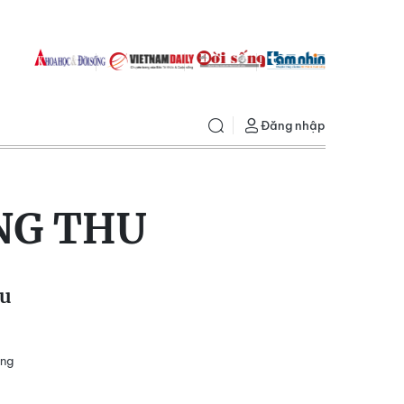
Đăng nhập
NG THU
du
àng