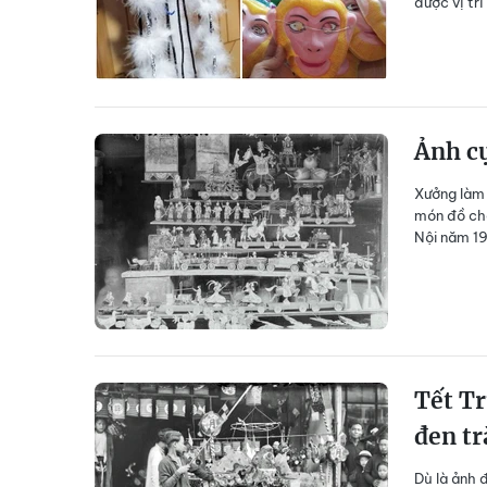
được vị trí
Ảnh cự
Xưởng làm 
món đồ chơ
Nội năm 19
Tết Tr
đen t
Dù là ảnh 