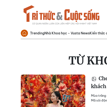
Trending
Nhà Khoa học - Vusta News
Kiến thức 
TỪ KH
Che
khách 
Mùa trăng 
Mã sôi độn