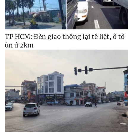
TP HCM: Đèn giao thông lại tê liệt, ô tô
ùn ứ 2km