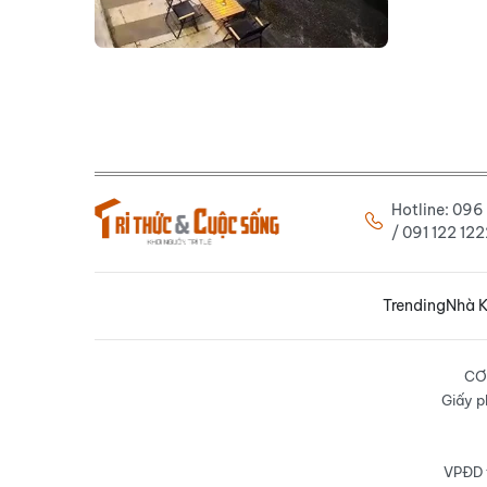
Hotline: 09
/ 091 122 1
Trending
Nhà K
CƠ
Giấy p
VPĐD t