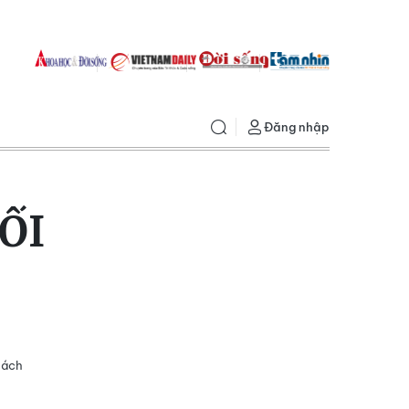
Đăng nhập
ỐI
hách