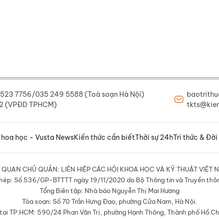
6 523 7756/035 249 5588 (Toà soạn Hà Nội)
baotrith
222 (VPĐD TPHCM)
tkts@kien
hoa học - Vusta News
Kiến thức cần biết
Thời sự 24h
Tri thức & Đời
 QUAN CHỦ QUẢN: LIÊN HIỆP CÁC HỘI KHOA HỌC VÀ KỸ THUẬT VIỆT 
hép: Số 536/GP-BTTTT ngày 19/11/2020 do Bộ Thông tin và Truyền thô
Tổng Biên tập: Nhà báo Nguyễn Thị Mai Hương
Tòa soạn: Số 70 Trần Hưng Đạo, phường Cửa Nam, Hà Nội.
ại TP.HCM: 590/24 Phan Văn Trị, phường Hạnh Thông, Thành phố Hồ Ch