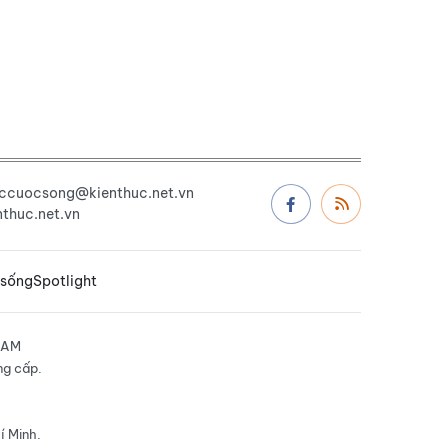
uccuocsong@kienthuc.net.vn
thuc.net.vn
 sống
Spotlight
NAM
ng cấp.
í Minh.