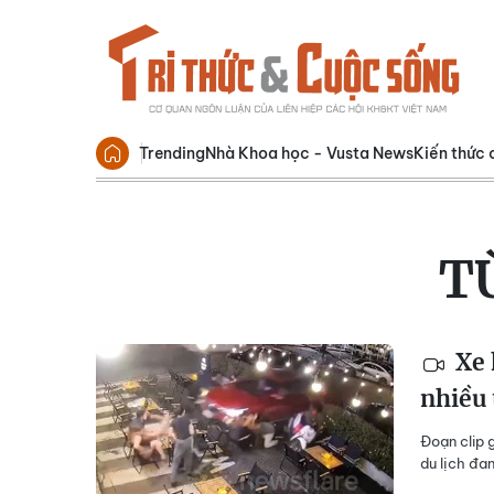
Trending
Nhà Khoa học - Vusta News
Kiến thức 
T
Xe 
nhiều
Đoạn clip 
du lịch đa