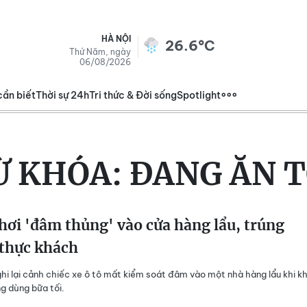
HÀ NỘI
26.6°C
Thứ Năm, ngày
06/08/2026
cần biết
Thời sự 24h
Tri thức & Đời sống
Spotlight
Ừ KHÓA:
ĐANG ĂN T
hơi 'đâm thủng' vào cửa hàng lẩu, trúng
 thực khách
ghi lại cảnh chiếc xe ô tô mất kiểm soát đâm vào một nhà hàng lẩu khi k
ng dùng bữa tối.