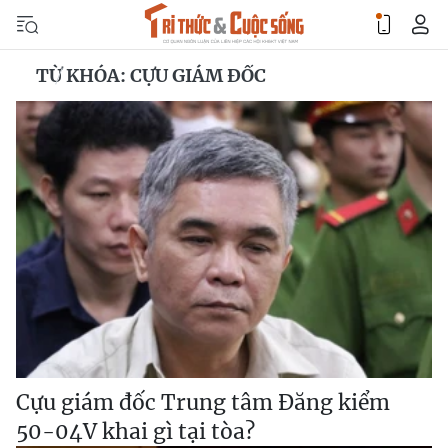
TỪ KHÓA: CỰU GIÁM ĐỐC
Cựu giám đốc Trung tâm Đăng kiểm
50-04V khai gì tại tòa?