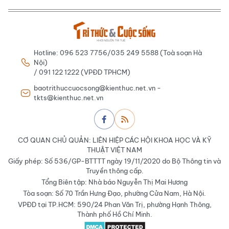
Hotline: 096 523 7756/035 249 5588 (Toà soạn Hà
Nội)
/ 091 122 1222 (VPĐD TPHCM)
baotrithuccuocsong@kienthuc.net.vn -
tkts@kienthuc.net.vn
CƠ QUAN CHỦ QUẢN: LIÊN HIỆP CÁC HỘI KHOA HỌC VÀ KỸ
THUẬT VIỆT NAM
Giấy phép: Số 536/GP-BTTTT ngày 19/11/2020 do Bộ Thông tin và
Truyền thông cấp.
Tổng Biên tập: Nhà báo Nguyễn Thị Mai Hương
Tòa soạn: Số 70 Trần Hưng Đạo, phường Cửa Nam, Hà Nội.
VPĐD tại TP.HCM: 590/24 Phan Văn Trị, phường Hạnh Thông,
Thành phố Hồ Chí Minh.