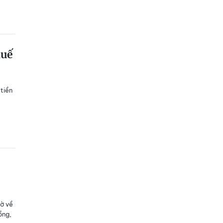
huế
tiền
gờ về
ồng,