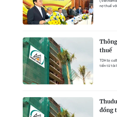
(Vietnamda
nợ thuế vớ
Thông
thuế
TDH bị cưỡ
tiền từ tài
Thuduc
đồng t