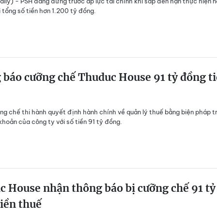
ily) - PSH đang đứng trước áp lực tài chính khi sắp đến hạn thực hiện 
i tổng số tiền hơn 1.200 tỷ đồng.
 báo cưỡng chế Thuduc House 91 tỷ đồng t
ng chế thi hành quyết định hành chính về quản lý thuế bằng biện pháp t
 khoản của công ty với số tiền 91 tỷ đồng.
 House nhận thông báo bị cưỡng chế 91 tỷ
iền thuế