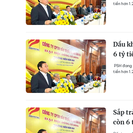
tiền hơn 1
Dầu kh
6 tỷ t
PSH đang đ
tiền hơn 1
Sắp tr
còn 6 