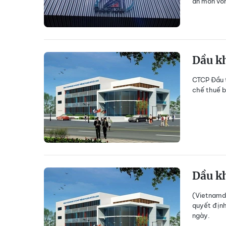
ăn mòn vốn
Dầu kh
CTCP Đầu t
chế thuế b
Dầu kh
(Vietnamda
quyết định
ngày.