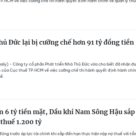
P.HCM về việc cưỡng chế thi hành quyết định hành chính về quản lý thu
ủ Đức lại bị cưỡng chế hơn 91 tỷ đồng tiền
ily) - Công ty cổ phần Phát triển Nhà Thủ Đức vừa cho biết đã nhận đ
 của Cục thuế TP.HCM về việc cưỡng chế thi hành quyết định hành chín
uế.
n 6 tỷ tiền mặt, Dầu khí Nam Sông Hậu sắp
 thuế 1.200 tỷ
ứng trước áp lực tài chính khi sắp đến hạn thực hiện nộp nợ thuế với tổ