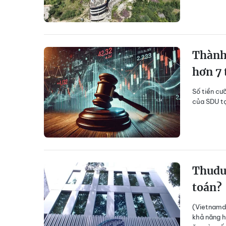
Thành 
hơn 7 
Số tiền cư
của SDU t
Thuduc
toán?
(Vietnamda
khả năng h