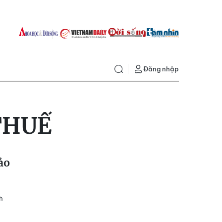
Đăng nhập
THUẾ
ảo
h