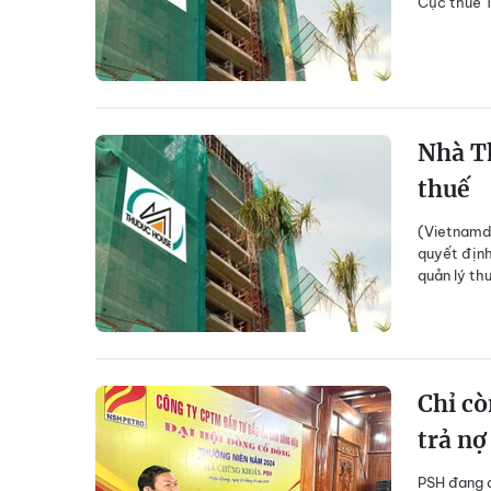
Cục thuế T
Nhà Th
thuế
(Vietnamda
quyết định
quản lý th
Chỉ cò
trả nợ
PSH đang đ