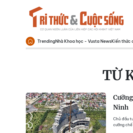
Trending
Nhà Khoa học - Vusta News
Kiến thức 
TỪ 
Cưỡng 
Ninh
Chủ đầu tư
cưỡng chế 