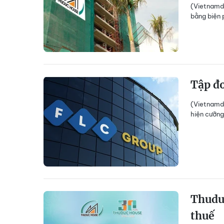
(Vietnamda
bằng biện 
Tập đo
(Vietnamda
hiện cưỡng
Thuduc
thuế