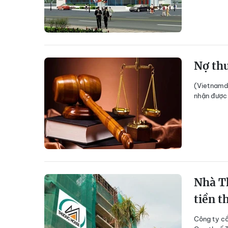
Nợ thu
(Vietnamda
nhận được 
Nhà Th
tiền t
Công ty cổ