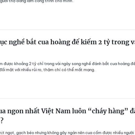
người thợ đang làm công trình cho mình.
c nghề bắt cua hoàng đế kiếm 2 tỷ trong v
m được khoảng 2 tỷ chỉ trong vài ngày song nghề đánh bắt cua hoàng đ
đối mặt với nhiều rủi ro, thậm chí có thể mất mạng.
ua ngon nhất Việt Nam luôn “cháy hàng” đ
o?
ịt ngọt, gạch béo nhưng không gây ngán nên cua cốm được nhiều người 