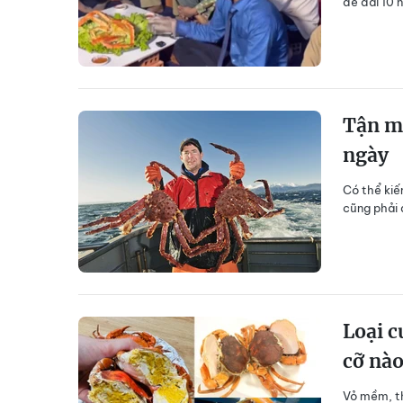
đế đãi 10 
Tận mụ
ngày
Có thể kiế
cũng phải 
Loại c
cỡ nà
Vỏ mềm, th