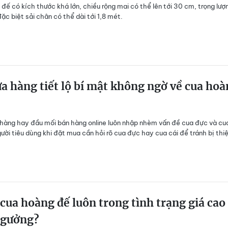
đế có kích thước khá lớn, chiều rộng mai có thể lên tới 30 cm, trọng lượ
đặc biệt sải chân có thể dài tới 1,8 mét.
a hàng tiết lộ bí mật không ngờ về cua ho
hàng hay đầu mối bán hàng online luôn nhập nhèm vấn đề cua đực và cua
gười tiêu dùng khi đặt mua cần hỏi rõ cua đực hay cua cái để tránh bị thiệ
 cua hoàng đế luôn trong tình trạng giá cao
ngưởng?