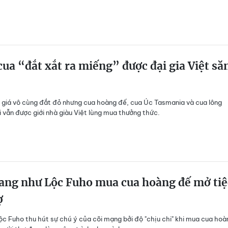
 cua “đắt xắt ra miếng” được đại gia Việt să
giá vô cùng đắt đỏ nhưng cua hoàng đế, cua Úc Tasmania và cua lông
 vẫn được giới nhà giàu Việt lùng mua thưởng thức.
sang như Lộc Fuho mua cua hoàng đế mở tiệ
ợ
ộc Fuho thu hút sự chú ý của cõi mạng bởi độ "chịu chi" khi mua cua hoà