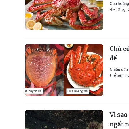
Cua hoàng 
4 - 10 kg, 
Chủ cử
đế
Nhiều cửa 
thế nên, n
Vì sao
ngất 