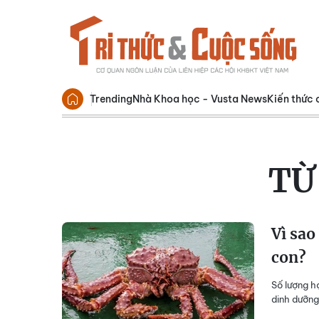
Trending
Nhà Khoa học - Vusta News
Kiến thức 
TỪ
Vì sao
con?
Số lượng h
dinh dưỡng