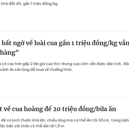
 khá đắt đỏ, gần 1 triệu đồng/kg.
ộ bất ngờ về loài cua gần 1 triệu đồng/kg vẫ
 hàng"
 có cao hơn gấp 2 lần giá cua thịt nhưng cua cốm vẫn được dân tình, đặ
ới sành ăn săn lùng để mua về thưởng thức.
t về cua hoàng đế 20 triệu đồng/bữa ăn
đế có kích thước khá lớn, chiều rộng mai có thể lên tới 30cm, trọng lượn
đặc biệt sải chân có thể dài tới 1,8 m.