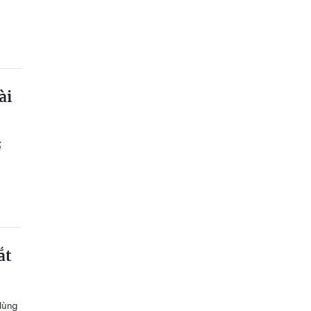
ài
ế
ắt
lùng