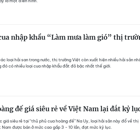
ây là một điển hình.
 cua nhập khẩu “Làm mưa làm gió” thị trư
ác loại hải san trong nước, thị trường Việt còn xuất hiện nhiều hải sản nh
g đó có nhiều loại cua nhập khẩu đắt đỏ bậc nhất thế giới.
àng đế giá siêu rẻ về Việt Nam lại đắt kỷ lụ
c giá siêu rẻ tại “thủ phủ cua hoàng đế” Na Uy, loại hải sản này đổ về thị
t Nam được bán ở mức cao gấp 3 - 10 lần, đạt mức kỷ lục.