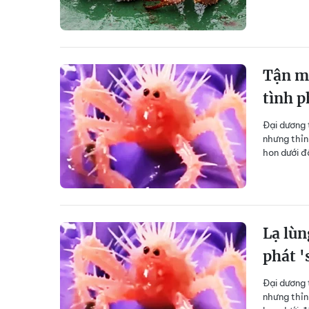
Tận mụ
tình p
Đại dương 
nhưng thỉn
hon dưới đ
Lạ lùn
phát '
Đại dương 
nhưng thỉn