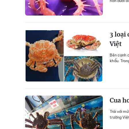
hon dưới đ
3 loại
Việt
Bên cạnh c
khẩu. Tron
Cua ho
Trái với mứ
trường Việ