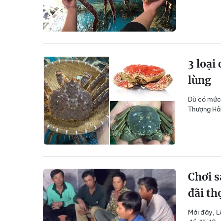
3 loại
lùng
Dù có mức 
Thượng Hải
Chơi 
đãi th
Mới đây, L