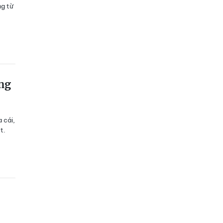
ng từ
àng
 cái,
t.