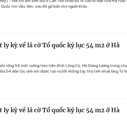
ily) - Hai chị em sinh đôi ở Cần Thơ chưa đủ 16 tuổi bị bạn của mẹ ruột 
 Quốc tìm việc làm, sau đó gả bán cho người khác.
t ly kỳ về lá cờ Tổ quốc kỷ lục 54 m2 ở Hà
uốc rộng 54 mét vuông treo trên đỉnh Lũng Cú, Hà Giang tượng trưng cho
iữa 54 dân tộc anh em được tạo ra bởi những tay thợ tinh nhuệ làng Tự V
t ly kỳ về lá cờ Tổ quốc kỷ lục 54 m2 ở Hà