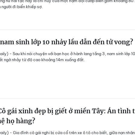
ng nữ hải tặc này là chỉ huy của một hạm đội cướp biển gồm khoảng 80
 người đi biển khiếp sợ.
 nam sinh lớp 10 nhảy lầu dẫn đến tử vong?
ily) - Sau khi nói chuyện với bạn học ở hành lang tầng 3, nam sinh lớp 10
ất ngờ nhảy từ độ cao khoảng 14m xuống đất.
ô gái xinh đẹp bị giết ở miền Tây: Án tình 
hệ họ hàng?
ily) - Gia đình cô gái nghi bị cứa cổ trên xe ô tô cho biết, giữa nạn nhân