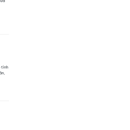
lừa
 tình
ân,