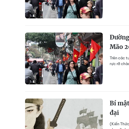
Đường 
Mão 2
Trên các t
rực rỡ ch
Bí mật
đại
(Kiến Thức)