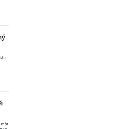
uý
iệu
i
à một