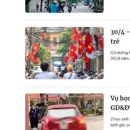
30/4 -
trẻ
Có những k
30/4 năm ấ
Vụ học
GD&ĐT
2 học sinh
lạnh giá, 