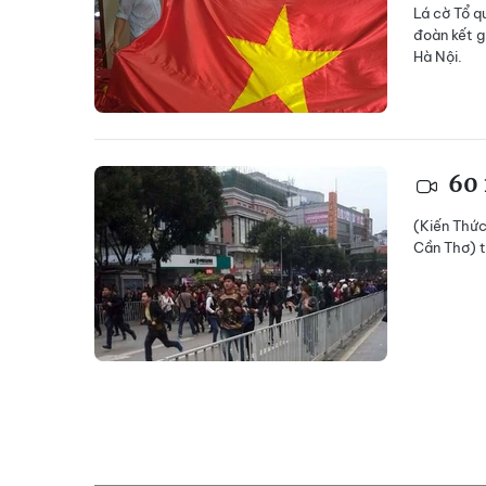
Lá cờ Tổ q
đoàn kết g
Hà Nội.
60 
(Kiến Thứ
Cần Thơ) t