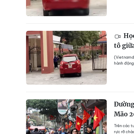
Học
tô giữ
(Vietnamda
hành động c
Đường 
Mão 2
Trên các t
rực rỡ ch