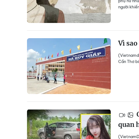
phụ nữ như
người khiến
Vì sao
(Vietnamda
Cần Thơ b
C
quan 
(VietnamDa