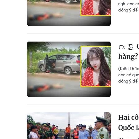
nghi can c
đồng ý để 
C
hàng?
(Kiến Thức)
can có qua
đồng ý để 
Hai cô
Quốc 