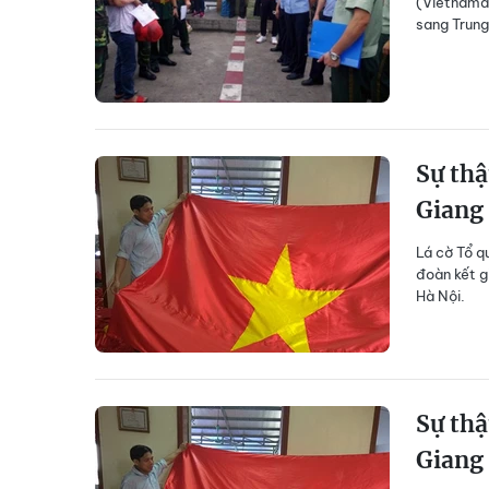
(Vietnamda
sang Trung
Sự thậ
Giang
Lá cờ Tổ q
đoàn kết g
Hà Nội.
Sự thậ
Giang