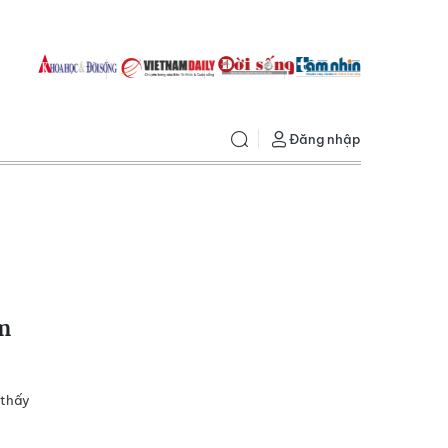
Đăng nhập
m
 thấy