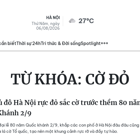
HÀ NỘI
27°C
Thứ Năm, ngày
06/08/2026
cần biết
Thời sự 24h
Tri thức & Đời sống
Spotlight
TỪ KHÓA:
CỜ ĐỎ
 đô Hà Nội rực đỏ sắc cờ trước thềm 80 nă
Khánh 2/9
đại lễ 80 năm Quốc khánh 2/9, khắp các con phố ở Hà Nội đâu đâu cũng
 lá cờ Tổ quốc, tạo nên một khung cảnh rực rỡ và đầy tự hào.