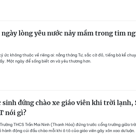
 ngày lòng yêu nước nảy mầm trong tim ng
ý ức không thuộc về riêng ai: nắng tháng Tư, sắc cờ đỏ, tiếng bà kể chu
y. Một ngày để sống biết ơn và yêu thương hơn.
 sinh đứng chào xe giáo viên khi trời lạnh,
 nói gì?
 Trường THCS Trần Mai Ninh (Thanh Hóa) đứng trước cổng trường giữa trờ
có hành động cúi đầu chào mỗi khi ô tô của giáo viên gây xôn xao dư luận.