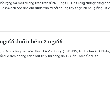
uốc rộng 54 mét vuông treo trên đỉnh Lũng Cú, Hà Giang tượng trưng cho
iữa 54 dân tộc anh em được tạo ra bởi những tay thợ tinh nhuệ làng Tự V
người đuổi chém 2 người
c) -
Qua công tác vận động, Lê Văn Đông (SN 1992, trú tại huyện Cờ Đỏ,
ối qua đến phòng cảnh sát truy nã công an TP Cần Thơ để đầu thú
.