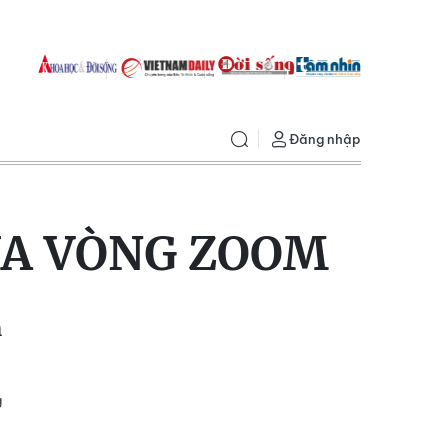
Đăng nhập
ỦA VÒNG ZOOM
n
g