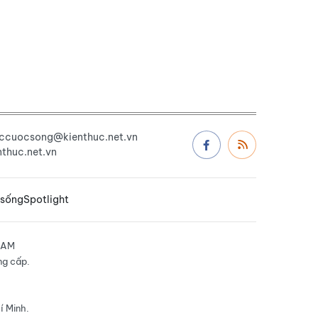
uccuocsong@kienthuc.net.vn
thuc.net.vn
 sống
Spotlight
NAM
ng cấp.
í Minh.