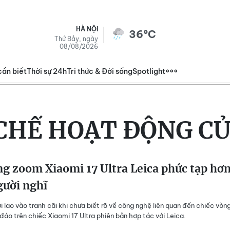
HÀ NỘI
36°C
Thứ Bảy, ngày
08/08/2026
cần biết
Thời sự 24h
Tri thức & Đời sống
Spotlight
CHẾ HOẠT ĐỘNG C
g zoom Xiaomi 17 Ultra Leica phức tạp hơ
gười nghĩ
i lao vào tranh cãi khi chưa biết rõ về công nghệ liên quan đến chiếc vòn
áo trên chiếc Xiaomi 17 Ultra phiên bản hợp tác với Leica.