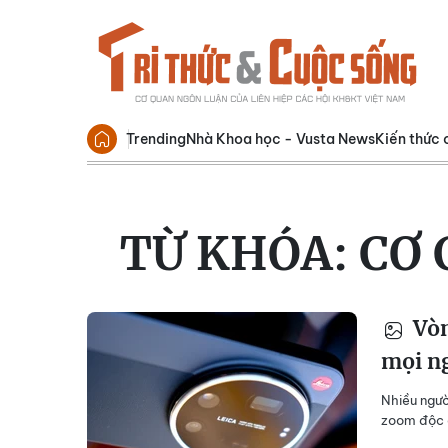
Trending
Nhà Khoa học - Vusta News
Kiến thức 
TỪ KHÓA:
CƠ 
Vòn
mọi n
Nhiều ngườ
zoom độc đ