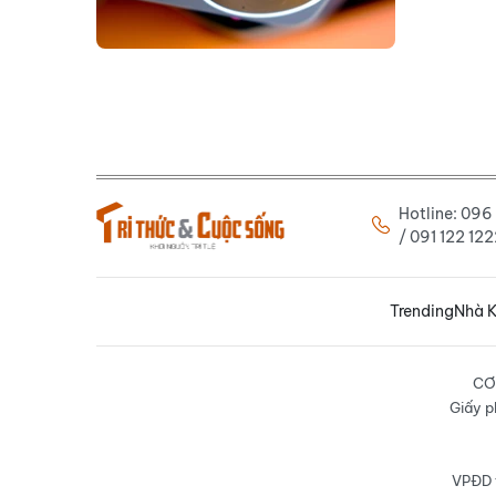
Hotline: 09
/ 091 122 1
Trending
Nhà K
CƠ
Giấy p
VPĐD t