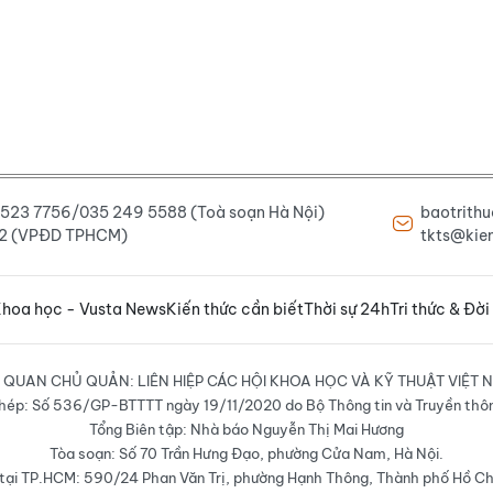
6 523 7756/035 249 5588 (Toà soạn Hà Nội)
baotrith
222 (VPĐD TPHCM)
tkts@kien
hoa học - Vusta News
Kiến thức cần biết
Thời sự 24h
Tri thức & Đời
 QUAN CHỦ QUẢN: LIÊN HIỆP CÁC HỘI KHOA HỌC VÀ KỸ THUẬT VIỆT 
hép: Số 536/GP-BTTTT ngày 19/11/2020 do Bộ Thông tin và Truyền thô
Tổng Biên tập: Nhà báo Nguyễn Thị Mai Hương
Tòa soạn: Số 70 Trần Hưng Đạo, phường Cửa Nam, Hà Nội.
ại TP.HCM: 590/24 Phan Văn Trị, phường Hạnh Thông, Thành phố Hồ Ch