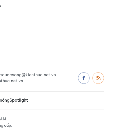
à
uccuocsong@kienthuc.net.vn
thuc.net.vn
 sống
Spotlight
NAM
ng cấp.