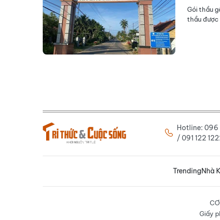
Gói thầu g
thầu được 
Hotline: 09
/ 091 122 1
Trending
Nhà K
CƠ
Giấy p