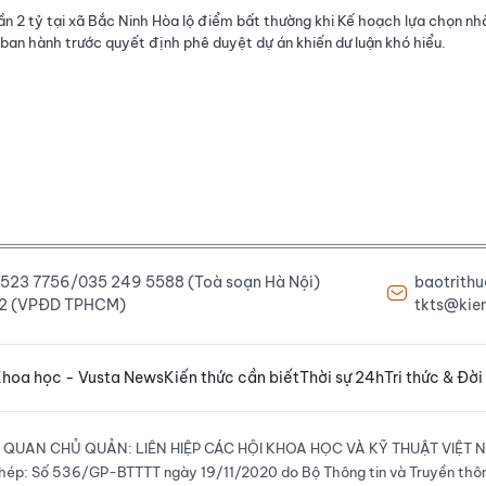
ần 2 tỷ tại xã Bắc Ninh Hòa lộ điểm bất thường khi Kế hoạch lựa chọn nh
ban hành trước quyết định phê duyệt dự án khiến dư luận khó hiểu.
6 523 7756/035 249 5588 (Toà soạn Hà Nội)
baotrith
222 (VPĐD TPHCM)
tkts@kien
hoa học - Vusta News
Kiến thức cần biết
Thời sự 24h
Tri thức & Đời
 QUAN CHỦ QUẢN: LIÊN HIỆP CÁC HỘI KHOA HỌC VÀ KỸ THUẬT VIỆT 
hép: Số 536/GP-BTTTT ngày 19/11/2020 do Bộ Thông tin và Truyền thô