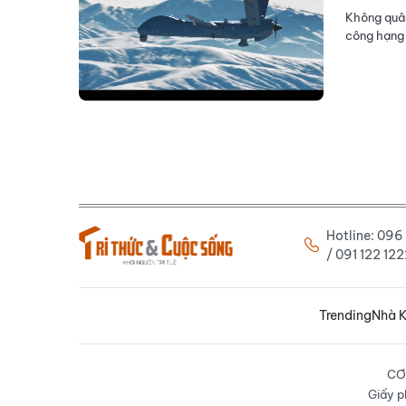
Không quân
công hạng 
Hotline: 09
/ 091 122 1
Trending
Nhà K
CƠ
Giấy p