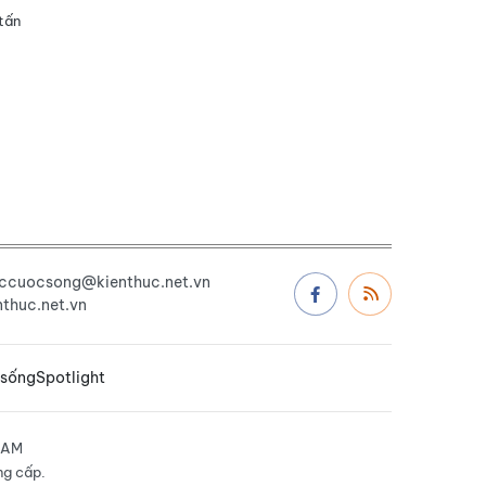
tấn
uccuocsong@kienthuc.net.vn
thuc.net.vn
 sống
Spotlight
NAM
ng cấp.