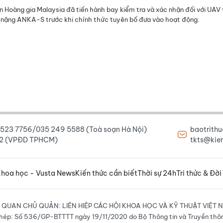
 Hoàng gia Malaysia đã tiến hành bay kiểm tra và xác nhận đối với UAV 
nặng ANKA-S trước khi chính thức tuyên bố đưa vào hoạt động.
6 523 7756/035 249 5588 (Toà soạn Hà Nội)
baotrith
222 (VPĐD TPHCM)
tkts@kien
hoa học - Vusta News
Kiến thức cần biết
Thời sự 24h
Tri thức & Đời
 QUAN CHỦ QUẢN: LIÊN HIỆP CÁC HỘI KHOA HỌC VÀ KỸ THUẬT VIỆT 
hép: Số 536/GP-BTTTT ngày 19/11/2020 do Bộ Thông tin và Truyền thô