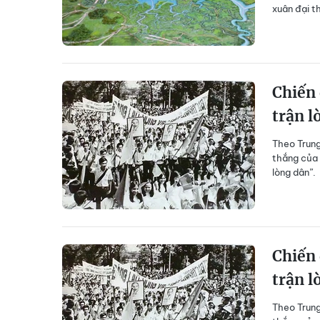
xuân đại t
Chiến 
trận l
Theo Trung
thắng của 
lòng dân”.
Chiến 
trận l
Theo Trung