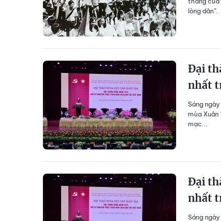
thắng của 
lòng dân”.
Đại th
nhất t
Sáng ngày 
mùa Xuân 1
mạc...
Đại th
nhất t
Sáng ngày 