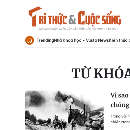
Trending
Nhà Khoa học - Vusta News
Kiến thức 
TỪ KHÓ
Vì sao
chóng
Trong vài 
chiến tranh