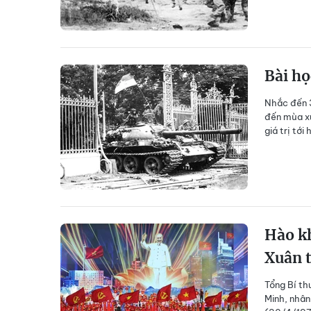
Bài họ
Nhắc đến 30
đến mùa xu
giá trị tới
Hào kh
Xuân 
Tổng Bí th
Minh, nhân