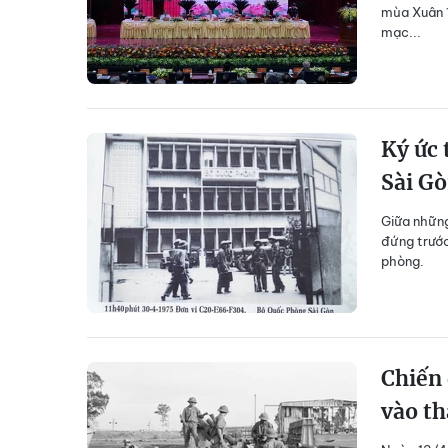
mùa Xuân 1
mạc...
Ký ức 
Sài G
Giữa những 
đứng trước
phòng.
Chiến
vào t