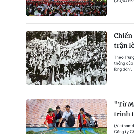
(30/4/197
Chiến 
trận l
Theo Trung
thắng của 
lòng dân”.
"Từ M
trình 
(Vietnamda
Công ty C