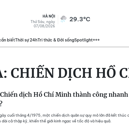
HÀ NỘI
29.3°C
Thứ Sáu, ngày
07/08/2026
cần biết
Thời sự 24h
Tri thức & Đời sống
Spotlight
A:
CHIẾN DỊCH HỒ 
 Chiến dịch Hồ Chí Minh thành công nhanh
?
ngày cuối tháng 4/1975, một chiến dịch quân sự quy mô lớn đã kết thúc 
 dài cả thập kỷ, khiến thế giới kinh ngạc về tốc độ và hiệu quả.