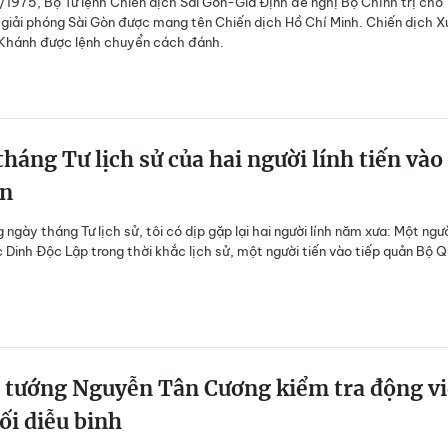
1975, Bộ Tư lệnh Chiến dịch Sài Gòn-Gia Định đề nghị Bộ Chính trị cho
 giải phóng Sài Gòn được mang tên Chiến dịch Hồ Chí Minh. Chiến dịch X
Khánh được lệnh chuyển cách đánh.
tháng Tư lịch sử của hai người lính tiến vào
òn
ngày tháng Tư lịch sử, tôi có dịp gặp lại hai người lính năm xưa: Một ngư
 Dinh Độc Lập trong thời khắc lịch sử, một người tiến vào tiếp quản Bộ 
 tướng Nguyễn Tân Cương kiểm tra động v
ối diễu binh