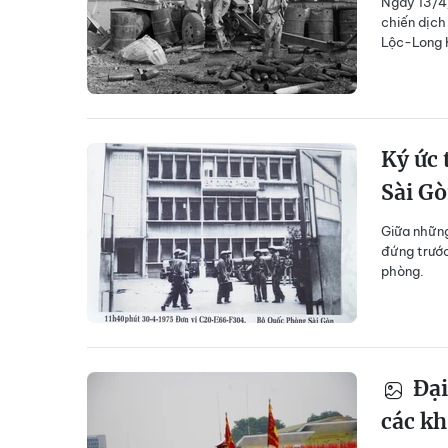
Ngày 13/4/
chiến dịch
Lộc-Long 
Ký ức 
Sài G
Giữa những 
đứng trước
phòng.
Đại
các kh