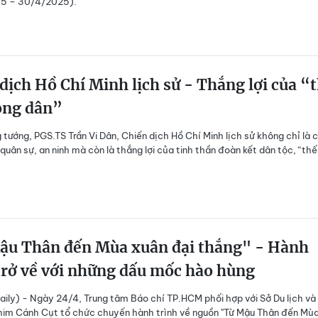
5 – 30/4/2025).
dịch Hồ Chí Minh lịch sử - Thắng lợi của “
òng dân”
 tướng, PGS.TS Trần Vi Dân, Chiến dịch Hồ Chí Minh lịch sử không chỉ là 
quân sự, an ninh mà còn là thắng lợi của tinh thần đoàn kết dân tộc, “thế
ậu Thân đến Mùa xuân đại thắng" - Hành
trở về với những dấu mốc hào hùng
ily) - Ngày 24/4, Trung tâm Báo chí TP.HCM phối hợp với Sở Du lịch và
him Cánh Cụt tổ chức chuyến hành trình về nguồn "Từ Mậu Thân đến Mù