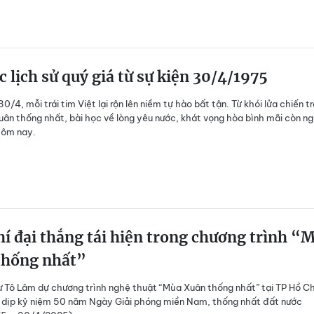
c lịch sử quý giá từ sự kiện 30/4/1975
/4, mỗi trái tim Việt lại rộn lên niềm tự hào bất tận. Từ khói lửa chiến t
ân thống nhất, bài học về lòng yêu nước, khát vọng hòa bình mãi còn n
 hôm nay.
í đại thắng tái hiện trong chương trình “
thống nhất”
ư Tô Lâm dự chương trình nghệ thuật “Mùa Xuân thống nhất” tại TP Hồ Ch
 dịp kỷ niệm 50 năm Ngày Giải phóng miền Nam, thống nhất đất nước