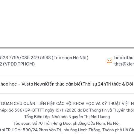
6 523 7756/035 249 5588 (Toà soạn Hà Nội)
baotrith
222 (VPĐD TPHCM)
tkts@kien
hoa học - Vusta News
Kiến thức cần biết
Thời sự 24h
Tri thức & Đời
 QUAN CHỦ QUẢN: LIÊN HIỆP CÁC HỘI KHOA HỌC VÀ KỸ THUẬT VIỆT 
hép: Số 536/GP-BTTTT ngày 19/11/2020 do Bộ Thông tin và Truyền thô
Tổng Biên tập: Nhà báo Nguyễn Thị Mai Hương
Tòa soạn: Số 70 Trần Hưng Đạo, phường Cửa Nam, Hà Nội.
ại TP.HCM: 590/24 Phan Văn Trị, phường Hạnh Thông, Thành phố Hồ Ch