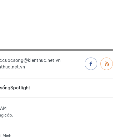
uccuocsong@kienthuc.net.vn
thuc.net.vn
 sống
Spotlight
NAM
ng cấp.
í Minh.