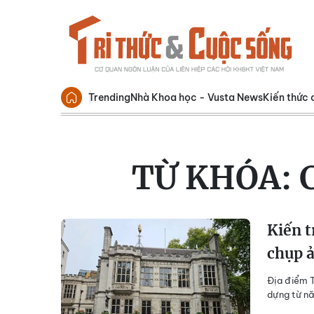
Trending
Nhà Khoa học - Vusta News
Kiến thức 
TỪ KHÓA:
Kiến t
chụp ả
Địa điểm T
dựng từ n