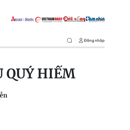
Đăng nhập
U QUÝ HIẾM
yễn