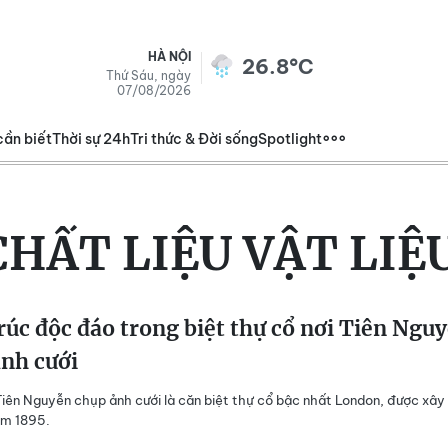
HÀ NỘI
26.8°C
Thứ Sáu, ngày
07/08/2026
cần biết
Thời sự 24h
Tri thức & Đời sống
Spotlight
CHẤT LIỆU VẬT LIỆ
rúc độc đáo trong biệt thự cổ nơi Tiên Ngu
nh cưới
iên Nguyễn chụp ảnh cưới là căn biệt thự cổ bậc nhất London, được xây
ăm 1895.