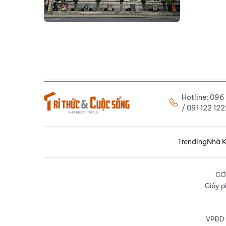
Hotline: 09
/ 091 122 1
Trending
Nhà K
CƠ
Giấy p
VPĐD t