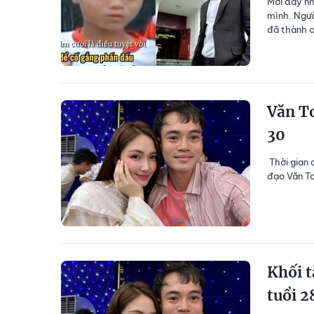
Mới đây nh
mình. Ngườ
đã thành ch
Văn To
30
Thời gian 
đạo
Văn T
Khối t
tuổi 2