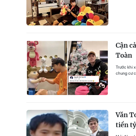
Cận cả
Toàn
Trước khi 
chung cư c
Văn To
tiền t