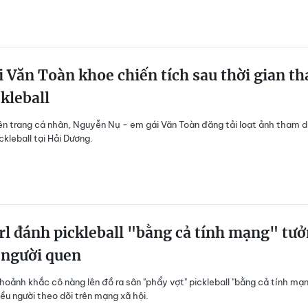
 Văn Toàn khoe chiến tích sau thời gian t
ckleball
ên trang cá nhân, Nguyễn Nụ - em gái Văn Toàn đăng tải loạt ảnh tham 
ckleball tại Hải Dương.
rl đánh pickleball "bằng cả tính mạng" tư
 người quen
hoảnh khắc cô nàng lên đồ ra sân "phẩy vợt" pickleball "bằng cả tính mạ
iều người theo dõi trên mạng xã hội.