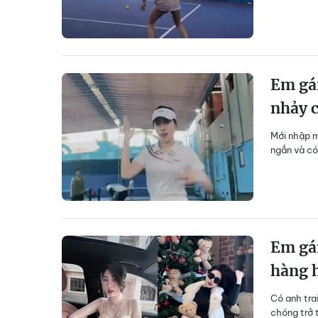
Em gái
nhảy c
Mới nhập m
ngắn và có
Em gái
hàng 
Có anh tra
chóng trở 