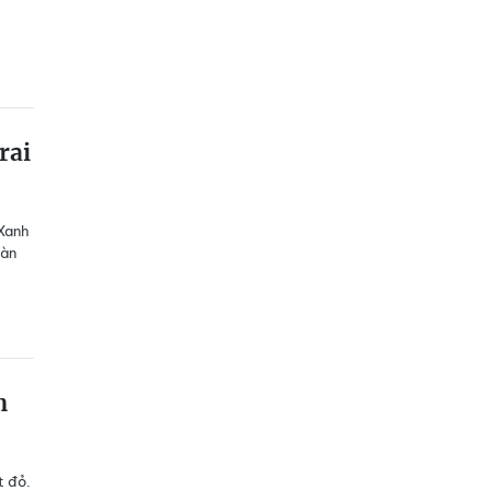
rai
Xanh
làn
n
t đỏ.