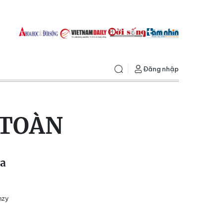
Đăng nhập
 TOÀN
òa
nzy