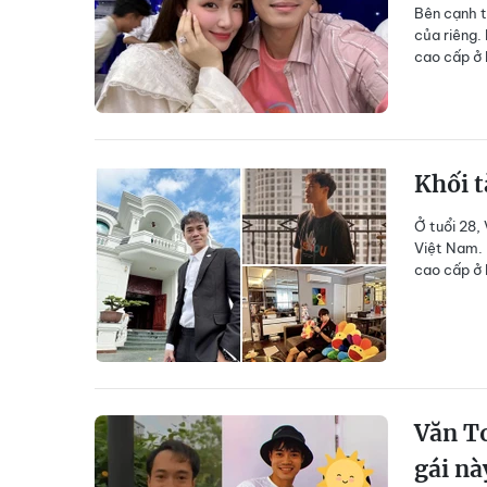
Bên cạnh t
của riêng.
cao cấp ở 
Khối t
Ở tuổi 28,
Việt Nam. 
cao cấp ở 
Văn To
gái nà