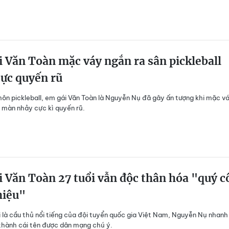
 Văn Toàn mặc váy ngắn ra sân pickleball
ực quyến rũ
ôn pickleball, em gái Văn Toàn là Nguyễn Nụ đã gây ấn tượng khi mặc v
 màn nhảy cực kì quyến rũ.
 Văn Toàn 27 tuổi vẫn độc thân hóa "quý c
hiệu"
i là cầu thủ nổi tiếng của đội tuyển quốc gia Việt Nam, Nguyễn Nụ nhanh
thành cái tên được dân mạng chú ý.