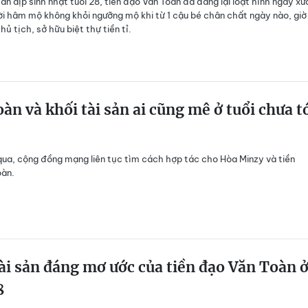
ân dịp sinh nhật tuổi 28, tiền đạo Văn Toàn đã đăng lại loạt hình ngày xư
i hâm mộ không khỏi ngưỡng mộ khi từ 1 cậu bé chân chất ngày nào, giờ
ủ tịch, sở hữu biệt thự tiền tỉ.
àn và khối tài sản ai cũng mê ở tuổi chưa t
qua, cộng đồng mạng liên tục tìm cách hợp tác cho Hòa Minzy và tiền
oàn
.
ài sản đáng mơ ước của tiền đạo Văn Toàn 
8