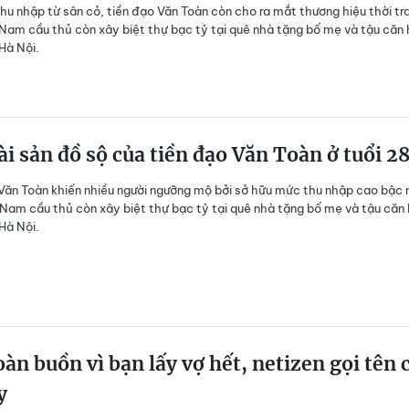
hu nhập từ sân cỏ, tiền đạo Văn Toàn còn cho ra mắt thương hiệu thời tr
 Nam cầu thủ còn xây biệt thự bạc tỷ tại quê nhà tặng bố mẹ và tậu căn
Hà Nội.
ài sản đồ sộ của tiền đạo Văn Toàn ở tuổi 2
 Văn Toàn khiến nhiều người ngưỡng mộ bởi sở hữu mức thu nhập cao bậc 
Nam cầu thủ còn xây biệt thự bạc tỷ tại quê nhà tặng bố mẹ và tậu căn
Hà Nội.
àn buồn vì bạn lấy vợ hết, netizen gọi tên 
y