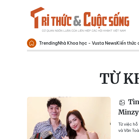
Trending
Nhà Khoa học - Vusta News
Kiến thức 
TỪ K
Tìn
Minzy
Từ việc hỗ
và Văn Toà