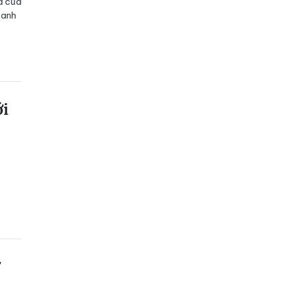
a của
 anh
ới
ở