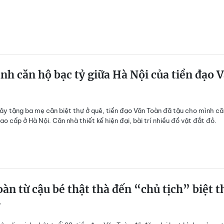
nh căn hộ bạc tỷ giữa Hà Nội của tiền đạo 
xây tặng ba mẹ căn biệt thự ở quê, tiền đạo Văn Toàn đã tậu cho mình că
ao cấp ở Hà Nội. Căn nhà thiết kế hiện đại, bài trí nhiều đồ vật đắt đỏ.
àn từ cậu bé thật thà đến “chủ tịch” biệt t
ỷ