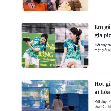
Em gái
gia pi
Mới đây tr
một giải pi
Hot gi
ai hóa
Mới đây, K
thu hút nh