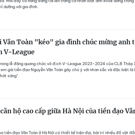
đá. Mới đây cô nàng đăng tải lên trang cá nhân loạt ảnh khoe dáng trong
ỉ dưỡng với gia đình.
 Văn Toàn "kéo" gia đình chúc mừng anh t
ch V-League
 trong lễ đăng quang chức vô địch V-League 2023-2024 của CLB Thép 
em gái tiền đạo Nguyễn Văn Toàn gây chú ý với nhan sắc và đặc biệt là 
phát sáng".
ăn hộ cao cấp giữa Hà Nội của tiền đạo Vă
a tiền đạo Văn Toàn ở Hà Nội có thiết kế hiện đại, bài trí nhiều đồ vật đắ