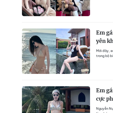
Em gá
yên kh
Mới đây, e
trong bộ bi
Em gái
cực p
Nguyễn Nụ 