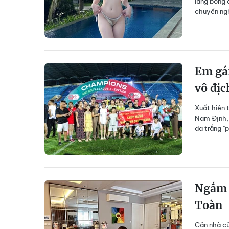
làng bóng 
chuyến ngh
Em gái
vô đị
Xuất hiện
Nam Định, 
da trắng "
Ngắm c
Toàn
Căn nhà củ