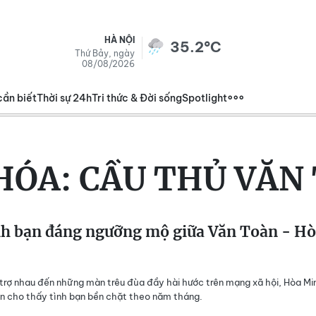
HÀ NỘI
35.2°C
Thứ Bảy, ngày
08/08/2026
cần biết
Thời sự 24h
Tri thức & Đời sống
Spotlight
HÓA:
CẦU THỦ VĂN
h bạn đáng ngưỡng mộ giữa Văn Toàn - H
 trợ nhau đến những màn trêu đùa đầy hài hước trên mạng xã hội, Hòa Mi
n cho thấy tình bạn bền chặt theo năm tháng.