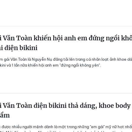
i Văn Toàn khiến hội anh em đứng ngồi kh
i diện bikini
m gái Văn Toàn là Nguyễn Nụ đăng tải lên trang cá nhân loạt ảnh khoe d
kini và 1 lần nữa khiến hội anh em "đứng ngồi không yên".
 Văn Toàn diện bikini thả dáng, khoe body
hẩm
được nhiều người mệnh dành là một trong những "em gái" mỹ nữ hot nhấ