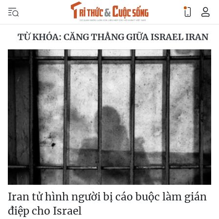
TỪ KHÓA: CĂNG THẲNG GIỮA ISRAEL IRAN
Iran tử hình người bị cáo buộc làm gián
điệp cho Israel