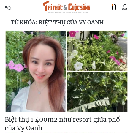
TỪ KHÓA: BIỆT THỰ CỦA VY OANH
Biệt thự 1.400m2 như resort giữa phố
của Vy Oanh