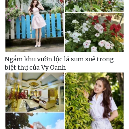
Ngắm khu vườn lộc lá sum suê trong
biệt thự của Vy Oanh