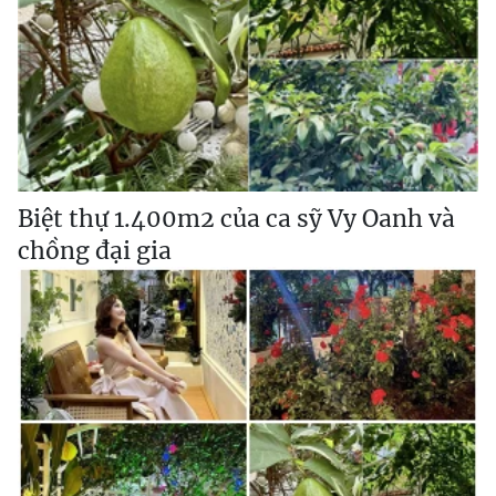
Biệt thự 1.400m2 của ca sỹ Vy Oanh và
chồng đại gia