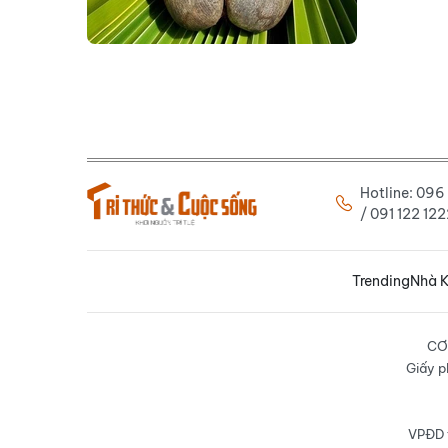
Hotline: 09
/ 091 122 1
Trending
Nhà K
CƠ
Giấy p
VPĐD t