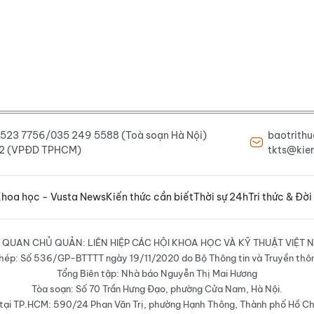
6 523 7756/035 249 5588 (Toà soạn Hà Nội)
baotrith
222 (VPĐD TPHCM)
tkts@kien
hoa học - Vusta News
Kiến thức cần biết
Thời sự 24h
Tri thức & Đời
 QUAN CHỦ QUẢN: LIÊN HIỆP CÁC HỘI KHOA HỌC VÀ KỸ THUẬT VIỆT 
hép: Số 536/GP-BTTTT ngày 19/11/2020 do Bộ Thông tin và Truyền thô
Tổng Biên tập: Nhà báo Nguyễn Thị Mai Hương
Tòa soạn: Số 70 Trần Hưng Đạo, phường Cửa Nam, Hà Nội.
ại TP.HCM: 590/24 Phan Văn Trị, phường Hạnh Thông, Thành phố Hồ Ch