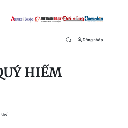
Đăng nhập
 QUÝ HIẾM
t thế