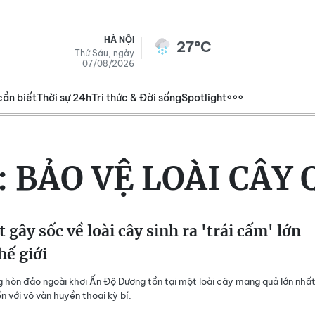
HÀ NỘI
27°C
Thứ Sáu, ngày
07/08/2026
cần biết
Thời sự 24h
Tri thức & Đời sống
Spotlight
:
BẢO VỆ LOÀI CÂY
t gây sốc về loài cây sinh ra 'trái cấm' lớn
hế giới
 hòn đảo ngoài khơi Ấn Độ Dương tồn tại một loài cây mang quả lớn nhấ
iền với vô vàn huyền thoại kỳ bí.