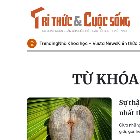
Trending
Nhà Khoa học - Vusta News
Kiến thức 
TỪ KHÓA
Sự thậ
nhất t
Giữa những
giới, gắn l