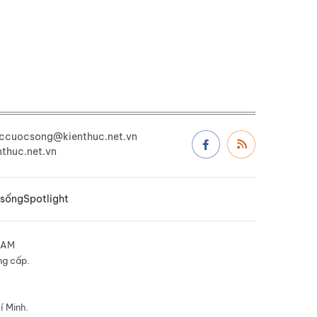
uccuocsong@kienthuc.net.vn
thuc.net.vn
 sống
Spotlight
NAM
ng cấp.
í Minh.