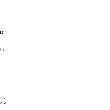
ar
trên
 thu
 phải