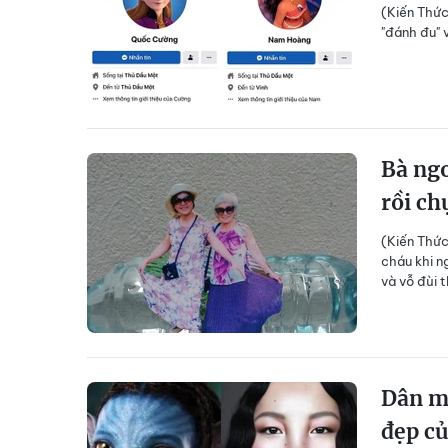
(Kiến Thức
"đánh đu" 
Bà ngo
rồi ch
(Kiến Thức
cháu khi n
và vỗ đùi t
Dân mạ
đẹp c