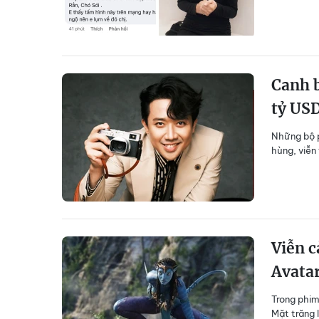
Canh b
tỷ US
Những bộ p
hùng, viễn
Viễn c
Avatar
Trong phim
Mặt trăng 