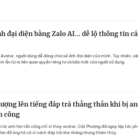
h đại diện bằng Zalo AI… dễ lộ thông tin cá
I Avatar, người dùng dễ dàng chia sẻ ảnh đại diện của mình. Tuy nhiên, vi
ềm ẩn rủi ro liên quan quyền riêng tư và bảo mật của người sử dụng.
ượng lên tiếng đáp trả thẳng thắn khi bị an
n công
hi bị anti fan tấn công chỉ vì thay avatar, Cát Phượng đã ngay lập tức p
 fan đã ủng hộ cô vì cách đáp trả nhẹ nhàng nhưng thâm thúy.