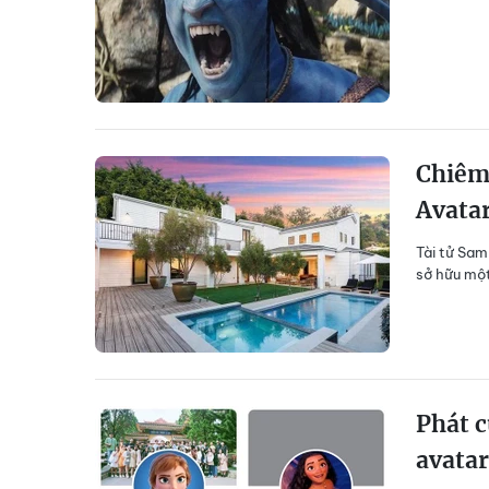
Chiêm 
Avata
Tài tử Sam
sở hữu một
Phát c
avata