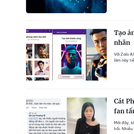
Tạo ản
nhân
Với Zalo A
làm này ti
Cát Ph
fan tấ
Mới đây, k
hồi. Nhiều