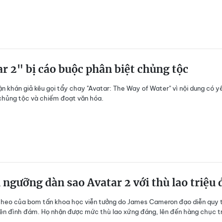
r 2" bị cáo buộc phân biệt chủng tộc
n khán giả kêu gọi tẩy chay "Avatar: The Way of Water" vì nội dung có y
chủng tộc và chiếm đoạt văn hóa.
ngưỡng dàn sao Avatar 2 với thù lao triệu 
theo của bom tấn khoa học viễn tưởng do James Cameron đạo diễn quy 
iên đình đám. Họ nhận được mức thù lao xứng đáng, lên đến hàng chục t