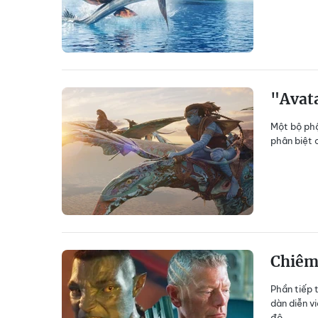
"Avata
Một bộ phậ
phân biệt 
Chiêm 
Phần tiếp 
dàn diễn v
đô.