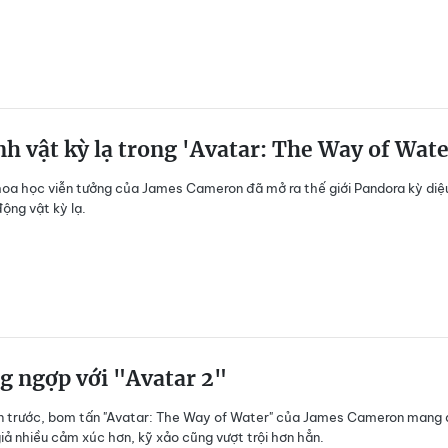
nh vật kỳ lạ trong 'Avatar: The Way of Wate
oa học viễn tưởng của James Cameron đã mở ra thế giới Pandora kỳ diệu
động vật kỳ lạ.
g ngợp với "Avatar 2"
n trước, bom tấn "Avatar: The Way of Water" của James Cameron mang
iả nhiều cảm xúc hơn, kỹ xảo cũng vượt trội hơn hẳn.