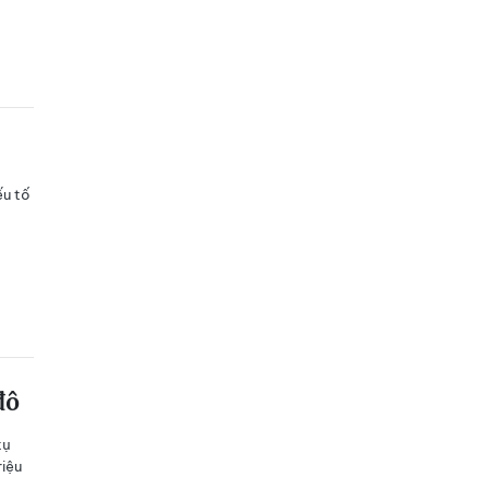
ếu tố
đô
tụ
riệu