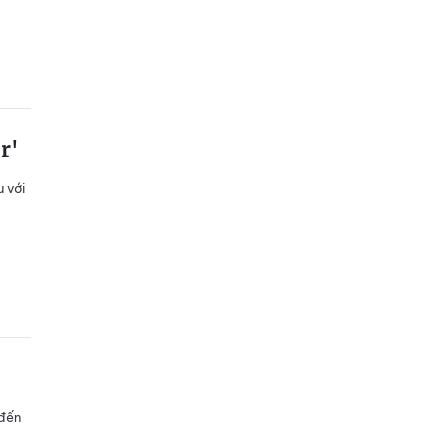
r'
 với
 đến