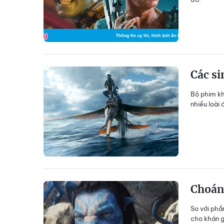
Các si
Bộ phim kh
nhiều loài 
Choán
So với phầ
cho khán g