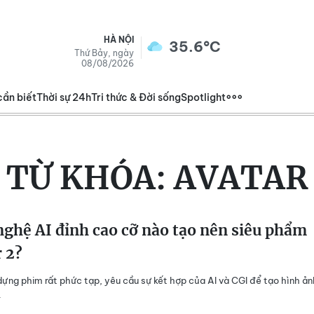
HÀ NỘI
35.6°C
Thứ Bảy, ngày
08/08/2026
cần biết
Thời sự 24h
Tri thức & Đời sống
Spotlight
TỪ KHÓA:
AVATAR
ghệ AI đỉnh cao cỡ nào tạo nên siêu phẩm
 2?
dựng phim rất phức tạp, yêu cầu sự kết hợp của AI và CGI để tạo hình ản
.