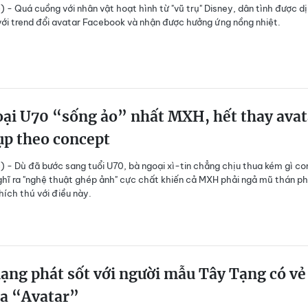
) - Quá cuồng với nhân vật hoạt hình từ "vũ trụ" Disney, dân tình được d
với trend đổi avatar Facebook và nhận được hưởng ứng nồng nhiệt.
ại U70 “sống ảo” nhất MXH, hết thay avat
ụp theo concept
) - Dù đã bước sang tuổi U70, bà ngoại xì-tin chẳng chịu thua kém gì co
ghĩ ra "nghệ thuật ghép ảnh" cực chất khiến cả MXH phải ngả mũ thán p
hích thú với điều này.
ng phát sốt với người mẫu Tây Tạng có vẻ
ủa “Avatar”