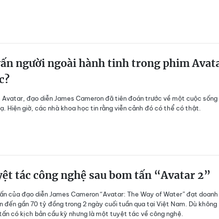
ấn người ngoài hành tinh trong phim Avat
c?
 Avatar, đạo diễn James Cameron đã tiên đoán trước về một cuộc sống 
lạ. Hiện giờ, các nhà khoa học tin rằng viễn cảnh đó có thể có thật.
ệt tác công nghệ sau bom tấn “Avatar 2”
tấn của đạo diễn James Cameron “Avatar: The Way of Water” đạt doanh
ên đến gần 70 tỷ đồng trong 2 ngày cuối tuần qua tại Việt Nam. Dù không
ấn có kịch bản cầu kỳ nhưng là một tuyệt tác về công nghệ.