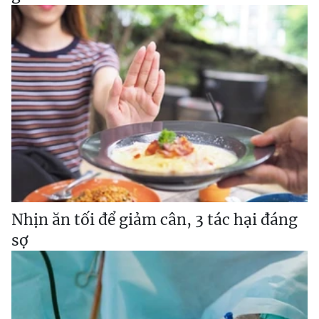
Nhịn ăn tối để giảm cân, 3 tác hại đáng
sợ