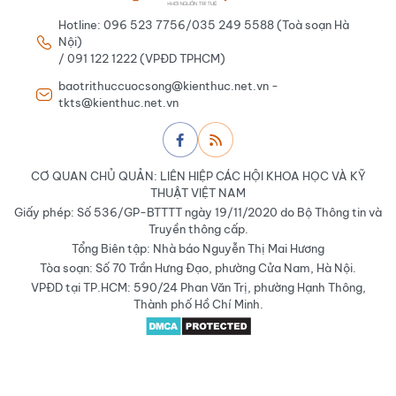
Hotline: 096 523 7756/035 249 5588 (Toà soạn Hà
Nội)
/ 091 122 1222 (VPĐD TPHCM)
baotrithuccuocsong@kienthuc.net.vn -
tkts@kienthuc.net.vn
CƠ QUAN CHỦ QUẢN: LIÊN HIỆP CÁC HỘI KHOA HỌC VÀ KỸ
THUẬT VIỆT NAM
Giấy phép: Số 536/GP-BTTTT ngày 19/11/2020 do Bộ Thông tin và
Truyền thông cấp.
Tổng Biên tập: Nhà báo Nguyễn Thị Mai Hương
Tòa soạn: Số 70 Trần Hưng Đạo, phường Cửa Nam, Hà Nội.
VPĐD tại TP.HCM: 590/24 Phan Văn Trị, phường Hạnh Thông,
Thành phố Hồ Chí Minh.