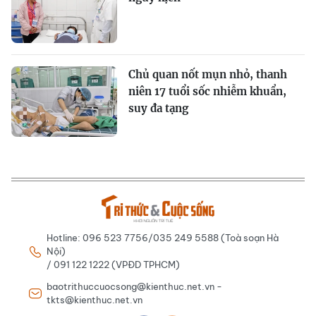
Chủ quan nốt mụn nhỏ, thanh
niên 17 tuổi sốc nhiễm khuẩn,
suy đa tạng
Hotline: 096 523 7756/035 249 5588 (Toà soạn Hà
Nội)
/ 091 122 1222 (VPĐD TPHCM)
baotrithuccuocsong@kienthuc.net.vn -
tkts@kienthuc.net.vn