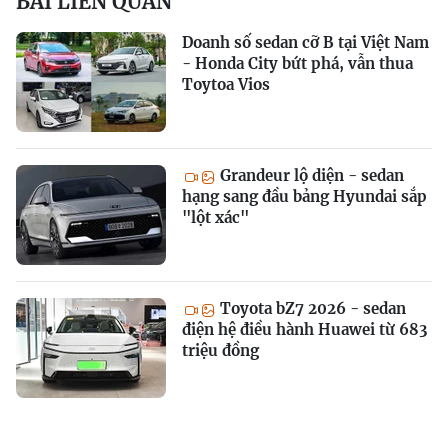
BÀI LIÊN QUAN
Doanh số sedan cỡ B tại Việt Nam
- Honda City bứt phá, vẫn thua
Toytoa Vios
Grandeur lộ diện - sedan
hạng sang đầu bảng Hyundai sắp
"lột xác"
Toyota bZ7 2026 - sedan
điện hệ điều hành Huawei từ 683
triệu đồng