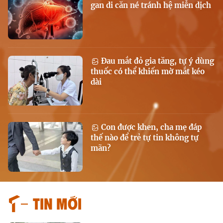
gan di căn né tránh hệ miễn dịch
Đau mắt đỏ gia tăng, tự ý dùng
thuốc có thể khiến mờ mắt kéo
dài
Con được khen, cha mẹ đáp
thế nào để trẻ tự tin không tự
mãn?
Tin mới