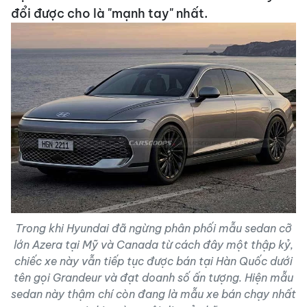
đổi được cho là "mạnh tay" nhất.
Trong khi Hyundai đã ngừng phân phối mẫu sedan cỡ
lớn Azera tại Mỹ và Canada từ cách đây một thập kỷ,
chiếc xe này vẫn tiếp tục được bán tại Hàn Quốc dưới
tên gọi Grandeur và đạt doanh số ấn tượng. Hiện mẫu
sedan này thậm chí còn đang là mẫu xe bán chạy nhất