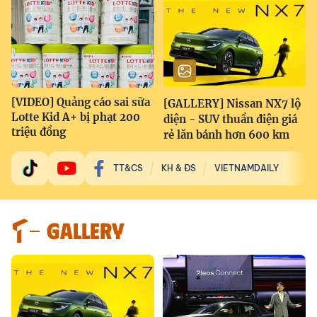
[VIDEO] Quảng cáo sai sữa
[GALLERY] Nissan NX7 lộ
Lotte Kid A+ bị phạt 200
diện - SUV thuần điện giá
triệu đồng
rẻ lăn bánh hơn 600 km
TT&CS
KH & ĐS
VIETNAMDAILY
GALLERY