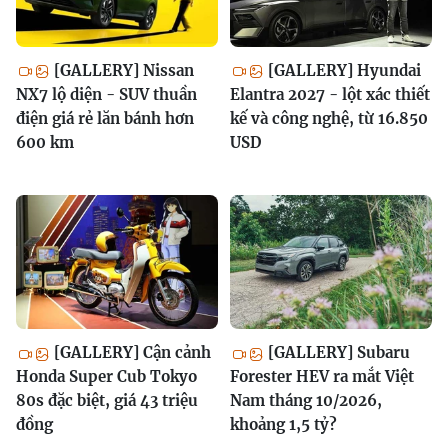
[GALLERY] Nissan
[GALLERY] Hyundai
NX7 lộ diện - SUV thuần
Elantra 2027 - lột xác thiết
điện giá rẻ lăn bánh hơn
kế và công nghệ, từ 16.850
600 km
USD
[GALLERY] Cận cảnh
[GALLERY] Subaru
Honda Super Cub Tokyo
Forester HEV ra mắt Việt
80s đặc biệt, giá 43 triệu
Nam tháng 10/2026,
đồng
khoảng 1,5 tỷ?