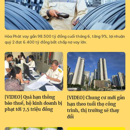
Hòa Phát vay gần 98.500 tỷ đồng cuối tháng 6, tăng 9%, lợi nhuận
quý 2 đạt 6.400 tỷ đồng bất chấp nợ vay lớn.
[VIDEO] Quá hạn thông
[VIDEO] Chung cư mới gắn
báo thuế, hộ kinh doanh bị
hạn theo tuổi thọ công
phạt tới 7,5 triệu đồng
trình, thị trường sẽ thay
đổi