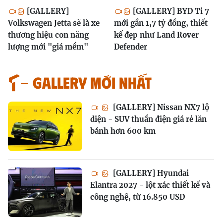
[GALLERY]
[GALLERY] BYD Ti 7
Volkswagen Jetta sẽ là xe
mới gần 1,7 tỷ đồng, thiết
thương hiệu con năng
kế đẹp như Land Rover
lượng mới "giá mềm"
Defender
GALLERY MỚI NHẤT
[GALLERY] Nissan NX7 lộ
diện - SUV thuần điện giá rẻ lăn
bánh hơn 600 km
[GALLERY] Hyundai
Elantra 2027 - lột xác thiết kế và
công nghệ, từ 16.850 USD