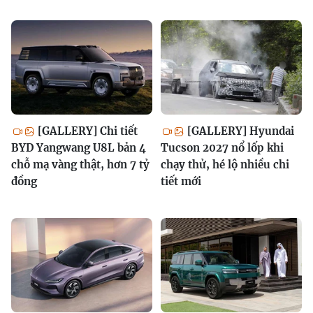
[GALLERY] Chi tiết
[GALLERY] Hyundai
BYD Yangwang U8L bản 4
Tucson 2027 nổ lốp khi
chỗ mạ vàng thật, hơn 7 tỷ
chạy thử, hé lộ nhiều chi
đồng
tiết mới