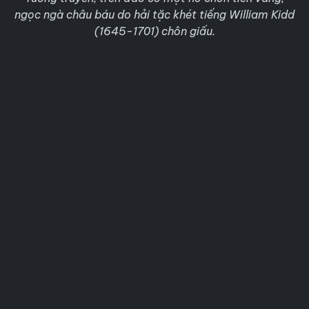
ngọc ngà châu báu do hải tặc khét tiếng William Kidd
(1645-1701) chôn giấu.