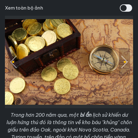
Xem toàn bộ ảnh
Trong hơn 200 năm qua, một
bí ẩn
lịch sử khiến dư
luận hứng thú đó là thông tin về kho báu "khủng" chôn
giấu trên đảo Oak, ngoài khơi Nova Scotia, Canada.
Tương truyền, trên đảo có một hố chôn tiền vàng,