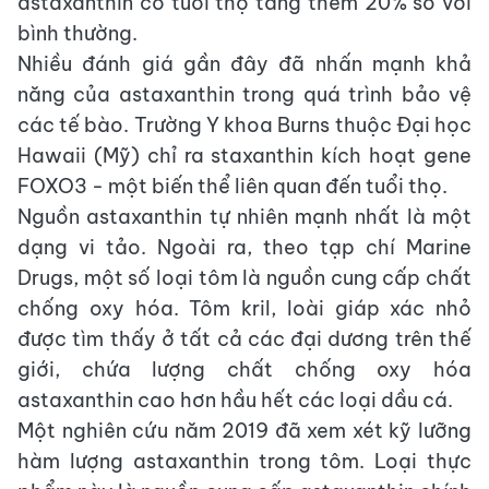
astaxanthin có tuổi thọ tăng thêm 20% so với
bình thường.
Nhiều đánh giá gần đây đã nhấn mạnh khả
năng của astaxanthin trong quá trình bảo vệ
các tế bào. Trường Y khoa Burns thuộc Đại học
Hawaii (Mỹ) chỉ ra staxanthin kích hoạt gene
FOXO3 - một biến thể liên quan đến tuổi thọ.
Nguồn astaxanthin tự nhiên mạnh nhất là một
dạng vi tảo. Ngoài ra, theo tạp chí Marine
Drugs, một số loại tôm là nguồn cung cấp chất
chống oxy hóa. Tôm kril, loài giáp xác nhỏ
được tìm thấy ở tất cả các đại dương trên thế
giới, chứa lượng chất chống oxy hóa
astaxanthin cao hơn hầu hết các loại dầu cá.
Một nghiên cứu năm 2019 đã xem xét kỹ lưỡng
hàm lượng astaxanthin trong tôm. Loại thực