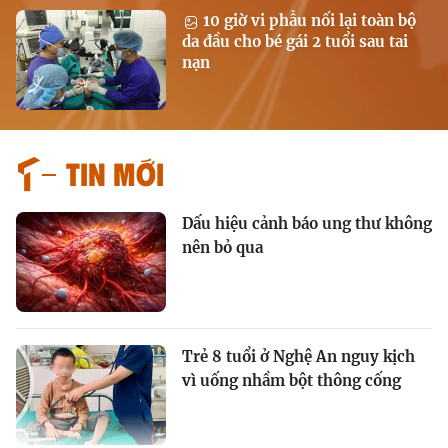
10 giờ vi phẫu nối lại toàn bộ
da đầu cho bé gái 2 tuổi sau tai
nạn
Tin mới
Dấu hiệu cảnh báo ung thư không
nên bỏ qua
Trẻ 8 tuổi ở Nghệ An nguy kịch
vì uống nhầm bột thông cống