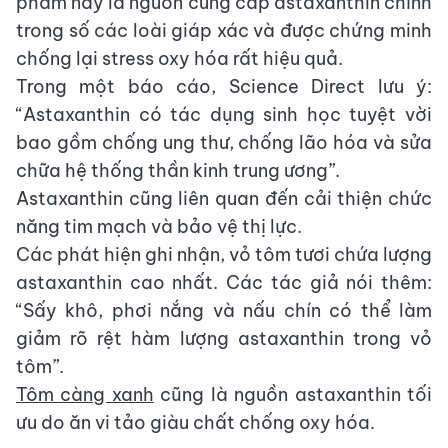
phẩm này là nguồn cung cấp astaxanthin chính
trong số các loài giáp xác và được chứng minh
chống lại stress oxy hóa rất hiệu quả.
Trong một báo cáo, Science Direct lưu ý:
“Astaxanthin có tác dụng sinh học tuyệt vời
bao gồm chống ung thư, chống lão hóa và sửa
chữa hệ thống thần kinh trung ương”.
Astaxanthin cũng liên quan đến cải thiện chức
năng tim mạch và bảo vệ thị lực.
Các phát hiện ghi nhận, vỏ tôm tươi chứa lượng
astaxanthin cao nhất. Các tác giả nói thêm:
“Sấy khô, phơi nắng và nấu chín có thể làm
giảm rõ rệt hàm lượng astaxanthin trong vỏ
tôm”.
Tôm càng xanh
cũng là nguồn astaxanthin tối
ưu do ăn vi tảo giàu chất chống oxy hóa.