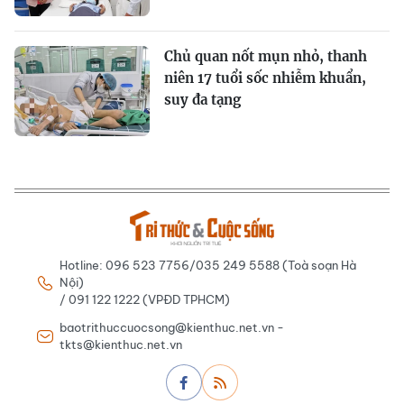
Chủ quan nốt mụn nhỏ, thanh
niên 17 tuổi sốc nhiễm khuẩn,
suy đa tạng
Hotline: 096 523 7756/035 249 5588 (Toà soạn Hà
Nội)
/ 091 122 1222 (VPĐD TPHCM)
baotrithuccuocsong@kienthuc.net.vn -
tkts@kienthuc.net.vn