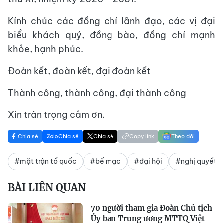
Kính chúc các đồng chí lãnh đạo, các vị đại
biểu khách quý, đồng bào, đồng chí mạnh
khỏe, hạnh phúc.
Đoàn kết, đoàn kết, đại đoàn kết
Thành công, thành công, đại thành công
Xin trân trọng cảm ơn.
Chia sẻ
Chia sẻ
Chia sẻ
Copy link
Theo dõi
#mặt trận tổ quốc
#bế mạc
#đại hội
#nghị quyết
BÀI LIÊN QUAN
70 người tham gia Đoàn Chủ tịch
Ủy ban Trung ương MTTQ Việt