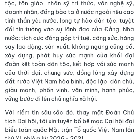
tộc, tôn giáo, nhân sỹ trí thức, văn nghệ sỹ,
doanh nhân, đồng bào ta ở nước ngoài nêu cao
tinh thần yêu nước, lòng tự hào dân tộc, tuyệt
đối tin tưởng vào sự lãnh đạo của Đảng, Nhà
nước; tích cực đóng góp trí tuệ, công sức, hăng
say lao động, sản xuất, không ngừng củng cố,
xây dựng, phát huy sức mạnh của khối đại
đoàn kết toàn dân tộc, kết hợp với sức mạnh
của thời đại, chung sức, đồng lòng xây dựng
đất nước Việt Nam hòa bình, độc lập, dân chủ,
giàu mạnh, phồn vinh, văn minh, hạnh phúc,
vững bước đi lên chủ nghĩa xã hội.
Với niềm tin sâu sắc đó, thay mặt Đoàn Chủ
tịch Đại hội, tôi xin tuyên bố bế mạc Đại hội đại
biểu toàn quốc Mặt trận Tổ quốc Việt Nam lần
thứ XI, nhiệm kỳ 2026 - 2031.