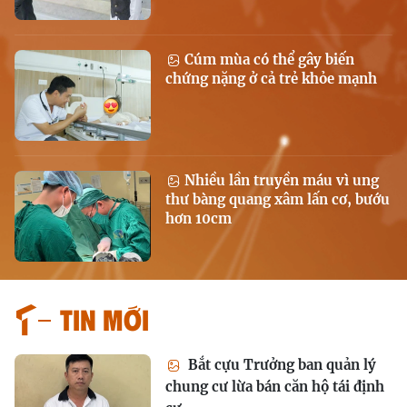
Cúm mùa có thể gây biến
chứng nặng ở cả trẻ khỏe mạnh
Nhiều lần truyền máu vì ung
thư bàng quang xâm lấn cơ, bướu
hơn 10cm
Tin mới
Bắt cựu Trưởng ban quản lý
chung cư lừa bán căn hộ tái định