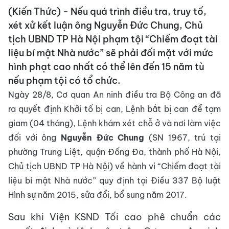
(Kiến Thức) - Nếu quá trình điều tra, truy tố,
xét xử kết luận ông Nguyễn Đức Chung, Chủ
tịch UBND TP Hà Nội phạm tội “Chiếm đoạt tài
liệu bí mật Nhà nước” sẽ phải đối mặt với mức
hình phạt cao nhất có thể lên đến 15 năm tù
nếu phạm tội có tổ chức.
Ngày 28/8, Cơ quan An ninh điều tra Bộ Công an đã
ra quyết định Khởi tố bị can, Lệnh bắt bị can để tạm
giam (04 tháng), Lệnh khám xét chỗ ở và nơi làm việc
đối với ông
Nguyễn Đức Chung
(SN 1967, trú tại
phường Trung Liệt, quận Đống Đa, thành phố Hà Nội,
Chủ tịch UBND TP Hà Nội) về hành vi “Chiếm đoạt tài
liệu bí mật Nhà nước” quy định tại Điều 337 Bộ luật
Hình sự năm 2015, sửa đổi, bổ sung năm 2017.
Sau khi Viện KSND Tối cao phê chuẩn các