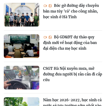
Bóc gỡ đường dây chuyên
bán ma túy 'cỏ' cho công nhân,
học sinh ở Hà Tĩnh
Bộ GD&ĐT dự thảo quy
định mới về hoạt động của ban
đại diện cha mẹ học sinh
CSGT Hà Nội xuyên mưa, mở
đường đưa người bị rắn cắn đi cấp
cứu
Năm học 2026-2027, học sinh cả
nước sẽ tựu trường sớm nhất vào