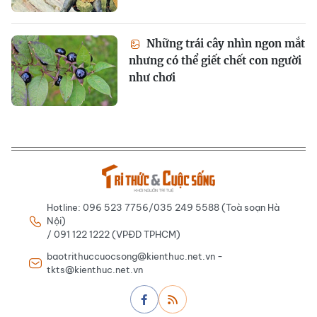
Những trái cây nhìn ngon mắt
nhưng có thể giết chết con người
như chơi
Hotline: 096 523 7756/035 249 5588 (Toà soạn Hà
Nội)
/ 091 122 1222 (VPĐD TPHCM)
baotrithuccuocsong@kienthuc.net.vn -
tkts@kienthuc.net.vn