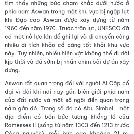
tìm thấy những bức chạm khắc dưới nước ở
phía nam Aswan trong một khu vực bị ngập lụt
khi Đập cao Aswan được xây dựng từ năm
1960 đến năm 1970. Trước trận lụt, UNESCO đã
có một nỗ lực lớn để ghi lại và di chuyển càng
nhiều di tích khảo cổ càng tốt khỏi khu vực
này. Tuy nhiên, nhiều hiện vật không thể di dời
kịp thời và đã sớm bị nhấn chìm bởi dự án xây
dựng.
Aswan rất quan trọng đối với người Ai Cập cổ
đại vì đôi khi nơi này gần biên giới phía nam
của đất nước và một số ngôi đền quan trọng
nằm gần đó. Trong số đó có Abu Simbel , một
địa điểm có bốn bức tượng khổng lồ của
Ramesses II (sống từ năm 1303 đến 1213 trước
Công nguyên), mỗi bức cao khoảng 21 m.