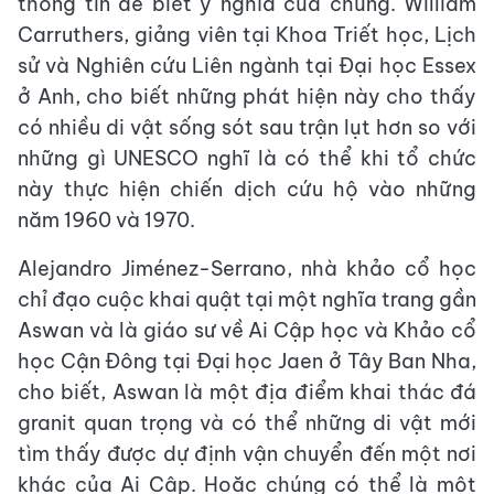
thông tin để biết ý nghĩa của chúng. William
Carruthers, giảng viên tại Khoa Triết học, Lịch
sử và Nghiên cứu Liên ngành tại Đại học Essex
ở Anh, cho biết những phát hiện này cho thấy
có nhiều di vật sống sót sau trận lụt hơn so với
những gì UNESCO nghĩ là có thể khi tổ chức
này thực hiện chiến dịch cứu hộ vào những
năm 1960 và 1970.
Alejandro Jiménez-Serrano, nhà khảo cổ học
chỉ đạo cuộc khai quật tại một nghĩa trang gần
Aswan và là giáo sư về Ai Cập học và Khảo cổ
học Cận Đông tại Đại học Jaen ở Tây Ban Nha,
cho biết, Aswan là một địa điểm khai thác đá
granit quan trọng và có thể những di vật mới
tìm thấy được dự định vận chuyển đến một nơi
khác của Ai Cập. Hoặc chúng có thể là một