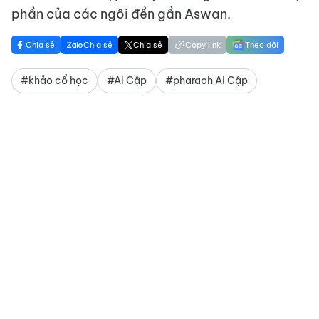
phần của các ngôi đền gần Aswan.
Chia sẻ
Chia sẻ
Chia sẻ
Copy link
Theo dõi
#khảo cổ học
#Ai Cập
#pharaoh Ai Cập