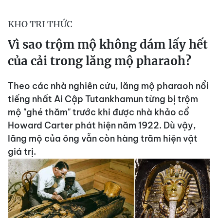
KHO TRI THỨC
Vì sao trộm mộ không dám lấy hết
của cải trong lăng mộ pharaoh?
Theo các nhà nghiên cứu, lăng mộ pharaoh nổi
tiếng nhất Ai Cập Tutankhamun từng bị trộm
mộ "ghé thăm" trước khi được nhà khảo cổ
Howard Carter phát hiện năm 1922. Dù vậy,
lăng mộ của ông vẫn còn hàng trăm hiện vật
giá trị.