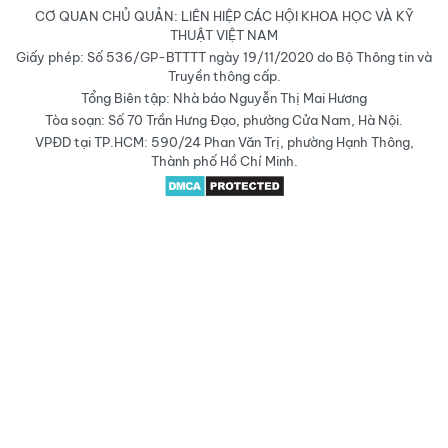
CƠ QUAN CHỦ QUẢN: LIÊN HIỆP CÁC HỘI KHOA HỌC VÀ KỸ
THUẬT VIỆT NAM
Giấy phép: Số 536/GP-BTTTT ngày 19/11/2020 do Bộ Thông tin và
Truyền thông cấp.
Tổng Biên tập: Nhà báo Nguyễn Thị Mai Hương
Tòa soạn: Số 70 Trần Hưng Đạo, phường Cửa Nam, Hà Nội.
VPĐD tại TP.HCM: 590/24 Phan Văn Trị, phường Hạnh Thông,
Thành phố Hồ Chí Minh.