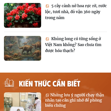
5 cây cảnh nở hoa rực rỡ, rước
lộc, tươi nhà, đỏ vận 360 ngày
trong năm
Khủng long có từng sống ở
Việt Nam không? Sao chưa tìm
được hóa thạch?
KIẾN THỨC CẦN BIẾT
Những lưu ý người chạy thận
nhân tạo cần ghi nhớ để phòng
biến chứng