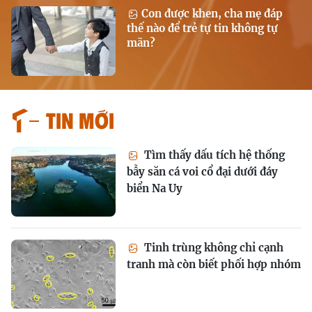
Con được khen, cha mẹ đáp
thế nào để trẻ tự tin không tự
mãn?
Tin mới
Tìm thấy dấu tích hệ thống
bẫy săn cá voi cổ đại dưới đáy
biển Na Uy
Tinh trùng không chỉ cạnh
tranh mà còn biết phối hợp nhóm