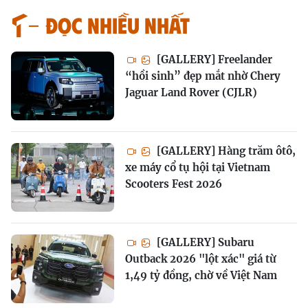
Đọc nhiều nhất
[GALLERY] Freelander
“hồi sinh” đẹp mắt nhờ Chery
Jaguar Land Rover (CJLR)
[GALLERY] Hàng trăm ôtô,
xe máy cổ tụ hội tại Vietnam
Scooters Fest 2026
[GALLERY] Subaru
Outback 2026 "lột xác" giá từ
1,49 tỷ đồng, chờ về Việt Nam