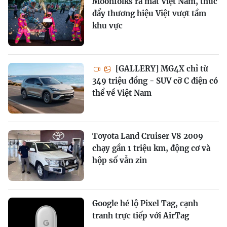
Moonfolks ra mắt Việt Nam, thúc
đẩy thương hiệu Việt vượt tầm
khu vực
[GALLERY] MG4X chỉ từ
349 triệu đồng - SUV cỡ C điện có
thể về Việt Nam
Toyota Land Cruiser V8 2009
chạy gần 1 triệu km, động cơ và
hộp số vẫn zin
Google hé lộ Pixel Tag, cạnh
tranh trực tiếp với AirTag