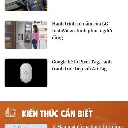
Hành trình 10 năm của LG
InstaView chinh phục người
dùng
Google hé lộ Pixel Tag, cạnh
tranh trực tiếp với AirTag
KIẾN THỨC CẦN BIẾT
Đau mắt đỏ gia tăng, tự ý dùng