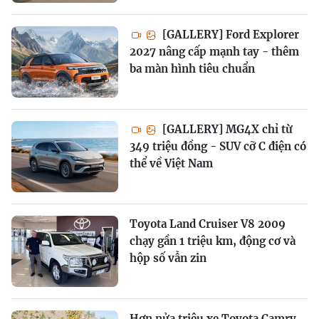
[GALLERY] Ford Explorer
2027 nâng cấp mạnh tay - thêm
ba màn hình tiêu chuẩn
[GALLERY] MG4X chỉ từ
349 triệu đồng - SUV cỡ C điện có
thể về Việt Nam
Toyota Land Cruiser V8 2009
chạy gần 1 triệu km, động cơ và
hộp số vẫn zin
Hơn nửa triệu xe Toyota Camry