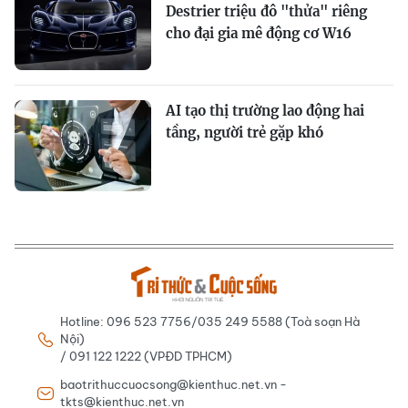
Destrier triệu đô "thửa" riêng
cho đại gia mê động cơ W16
AI tạo thị trường lao động hai
tầng, người trẻ gặp khó
Hotline: 096 523 7756/035 249 5588 (Toà soạn Hà
Nội)
/ 091 122 1222 (VPĐD TPHCM)
baotrithuccuocsong@kienthuc.net.vn -
tkts@kienthuc.net.vn