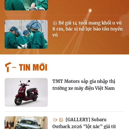
Bé gái 14 tuổi mang khối u vú
8 cm, bác sĩ nỗ lực bảo tồn tuyến
vú
Tin mới
TMT Motors sắp gia nhập thị
trường xe máy điện Việt Nam
[GALLERY] Subaru
Outback 2026 "lột xác" giá từ