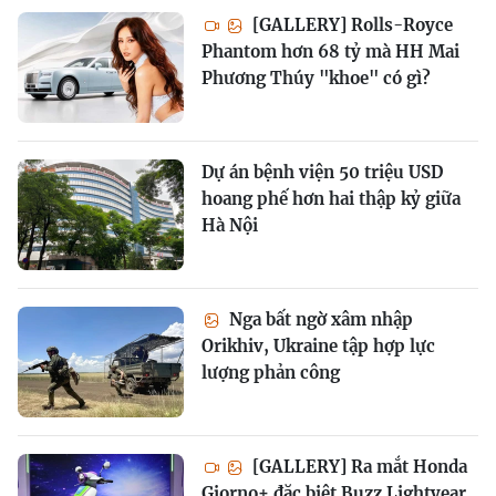
[GALLERY] Rolls-Royce
Phantom hơn 68 tỷ mà HH Mai
Phương Thúy "khoe" có gì?
Dự án bệnh viện 50 triệu USD
hoang phế hơn hai thập kỷ giữa
Hà Nội
Nga bất ngờ xâm nhập
Orikhiv, Ukraine tập hợp lực
lượng phản công
[GALLERY] Ra mắt Honda
Giorno+ đặc biệt Buzz Lightyear,