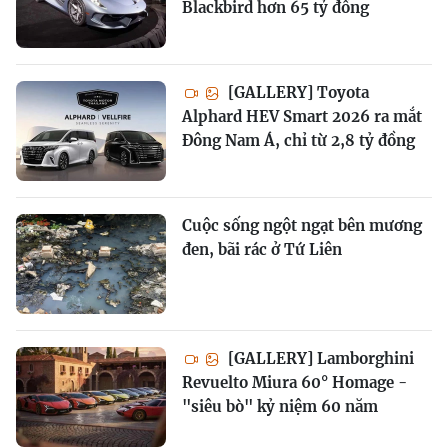
Blackbird hơn 65 tỷ đồng
[GALLERY] Toyota
Alphard HEV Smart 2026 ra mắt
Đông Nam Á, chỉ từ 2,8 tỷ đồng
Cuộc sống ngột ngạt bên mương
đen, bãi rác ở Tứ Liên
[GALLERY] Lamborghini
Revuelto Miura 60° Homage -
"siêu bò" kỷ niệm 60 năm