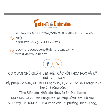
Hotline: 096 523 7756/035 249 5588 (Toà soạn Hà
Nội)
/ 091 122 1222 (VPĐD TPHCM)
baotrithuccuocsong@kienthuc.net.vn -
tkts@kienthuc.net.vn
CƠ QUAN CHỦ QUẢN: LIÊN HIỆP CÁC HỘI KHOA HỌC VÀ KỸ
THUẬT VIỆT NAM
Giấy phép: Số 536/GP-BTTTT ngày 19/11/2020 do Bộ Thông tin và
Truyền thông cấp.
Tổng Biên tập: Nhà báo Nguyễn Thị Mai Hương
Tòa soạn: Số 70 Trần Hưng Đạo, phường Cửa Nam, Hà Nội.
VPĐD tại TP.HCM: 590/24 Phan Văn Trị, phường Hạnh Thông,