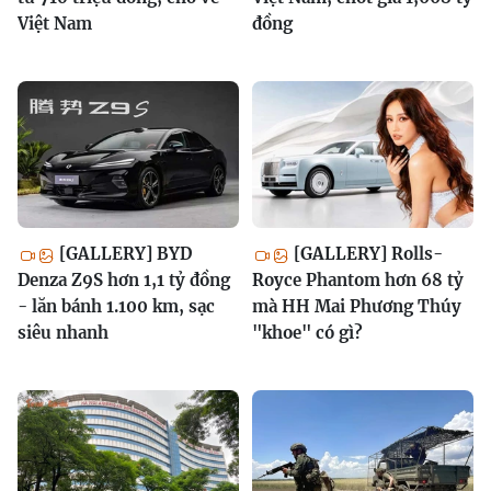
Việt Nam
đồng
[GALLERY] BYD
[GALLERY] Rolls-
Denza Z9S hơn 1,1 tỷ đồng
Royce Phantom hơn 68 tỷ
- lăn bánh 1.100 km, sạc
mà HH Mai Phương Thúy
siêu nhanh
"khoe" có gì?