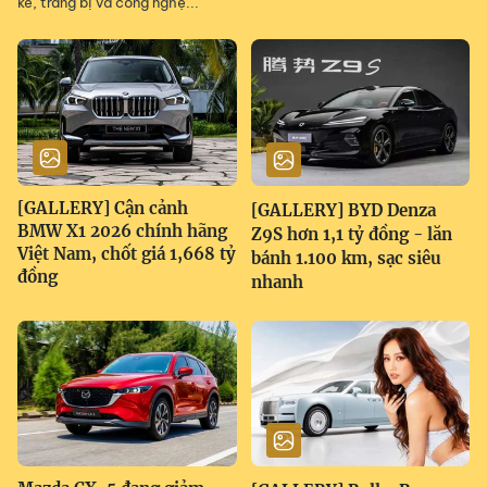
kế, trang bị và công nghệ...
[GALLERY] Cận cảnh
[GALLERY] BYD Denza
BMW X1 2026 chính hãng
Z9S hơn 1,1 tỷ đồng - lăn
Việt Nam, chốt giá 1,668 tỷ
bánh 1.100 km, sạc siêu
đồng
nhanh