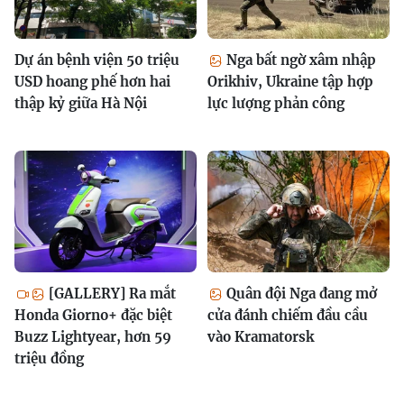
Dự án bệnh viện 50 triệu
Nga bất ngờ xâm nhập
USD hoang phế hơn hai
Orikhiv, Ukraine tập hợp
thập kỷ giữa Hà Nội
lực lượng phản công
[GALLERY] Ra mắt
Quân đội Nga đang mở
Honda Giorno+ đặc biệt
cửa đánh chiếm đầu cầu
Buzz Lightyear, hơn 59
vào Kramatorsk
triệu đồng