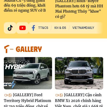
Mazda CX-5 đang giảm
[GALLERY] Rolls-Royce
đến 69 triệu đồng, khởi
Phantom hơn 68 tỷ mà HH
điểm rẻ ngang SUV cỡ B
Mai Phương Thúy "khoe"
có gì?
TT&CS
KH & ĐS
VIETNAMDAILY
GALLERY
[GALLERY] Ford
[GALLERY] Cận cảnh
Territory Hybrid Platinum
BMW X1 2026 chính hãng
từ 710 triệu đồng, chờ về
Việt Nam, chốt giá 1,668 tỷ