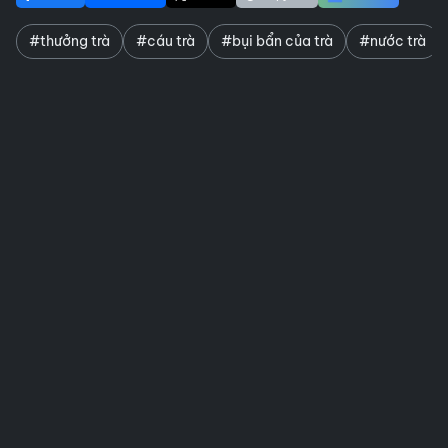
#thưởng trà
#cáu trà
#bụi bẩn của trà
#nước trà