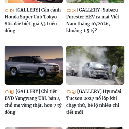
[GALLERY] Cận cảnh
[GALLERY] Subaru
Honda Super Cub Tokyo
Forester HEV ra mắt Việt
80s đặc biệt, giá 43 triệu
Nam tháng 10/2026,
đồng
khoảng 1,5 tỷ?
[GALLERY] Chi tiết
[GALLERY] Hyundai
BYD Yangwang U8L bản 4
Tucson 2027 nổ lốp khi
chỗ mạ vàng thật, hơn 7 tỷ
chạy thử, hé lộ nhiều chi
đồng
tiết mới