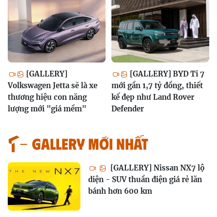
[GALLERY]
[GALLERY] BYD Ti 7
Volkswagen Jetta sẽ là xe
mới gần 1,7 tỷ đồng, thiết
thương hiệu con năng
kế đẹp như Land Rover
lượng mới "giá mềm"
Defender
GALLERY MỚI NHẤT
[GALLERY] Nissan NX7 lộ
diện - SUV thuần điện giá rẻ lăn
bánh hơn 600 km