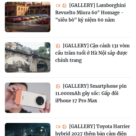
[GALLERY] Lamborghini
Revuelto Miura 60° Homage -
"siêu bò" kỷ niệm 60 năm
[GALLERY] Cận cảnh 131 vòm
cầu trăm tuổi ở Hà Nội sắp được
chỉnh trang
[GALLERY] Smartphone pin
11.000mAh gây sốc: Gấp đôi
iPhone 17 Pro Max
[GALLERY] Toyota Harrier
hybrid 2027 thêm bản cắm điện