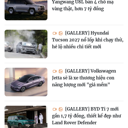
Yangwang U8L bản 4 chỗ mạ
vàng thật, hơn 7 tỷ đồng
[GALLERY] Hyundai
Tucson 2027 nổ lốp khi chạy thử,
hé lộ nhiều chi tiết mới
[GALLERY] Volkswagen
Jetta sẽ là xe thương hiệu con
năng lượng mới "giá mềm"
[GALLERY] BYD Ti 7 mới
gần 1,7 tỷ đồng, thiết kế đẹp như
Land Rover Defender