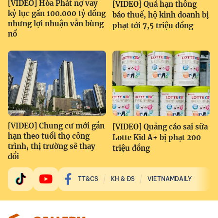
[VIDEO] Hòa Phát nợ vay
[VIDEO] Quá hạn thông
kỷ lục gần 100.000 tỷ đồng
báo thuế, hộ kinh doanh bị
nhưng lợi nhuận vẫn bùng
phạt tới 7,5 triệu đồng
nổ
[VIDEO] Chung cư mới gắn
[VIDEO] Quảng cáo sai sữa
hạn theo tuổi thọ công
Lotte Kid A+ bị phạt 200
trình, thị trường sẽ thay
triệu đồng
đổi
TT&CS
KH & ĐS
VIETNAMDAILY