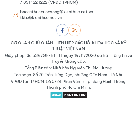
/ 091 122 1222 (VPĐD TPHCM)
baotrithuccuocsong@kienthuc.net.vn -
tkts@kienthuc.net.vn
CƠ QUAN CHỦ QUẢN: LIÊN HIỆP CÁC HỘI KHOA HỌC VÀ KỸ
THUẬT VIỆT NAM
Giấy phép: Số 536/GP-BTTTT ngày 19/11/2020 do Bộ Thông tin và
Truyền thông cấp.
Tổng Biên tập: Nhà báo Nguyễn Thị Mai Hương
Tòa soạn: Số 70 Trần Hưng Đạo, phường Cửa Nam, Hà Nội.
VPĐD tại TP.HCM: 590/24 Phan Văn Trị, phường Hạnh Thông,
Thành phố Hồ Chí Minh.