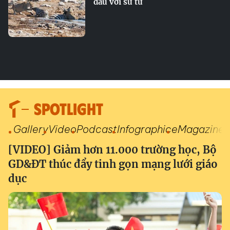
đầu với sư tử
SPOTLIGHT
Gallery
Video
Podcast
Infographic
eMagazine
[VIDEO] Giảm hơn 11.000 trường học, Bộ
GD&ĐT thúc đẩy tinh gọn mạng lưới giáo
dục