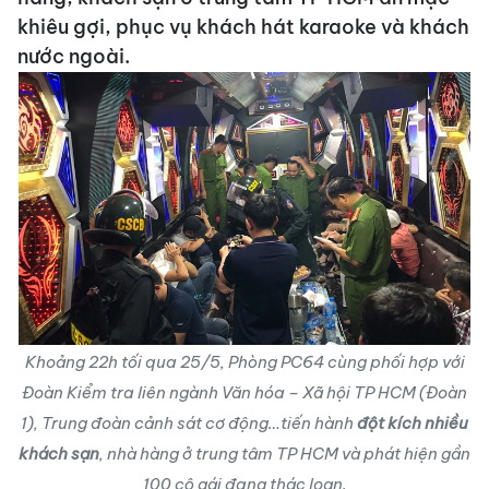
khiêu gợi, phục vụ khách hát karaoke và khách
nước ngoài.
Khoảng 22h tối qua 25/5, Phòng PC64 cùng phối hợp với
Đoàn Kiểm tra liên ngành Văn hóa – Xã hội TP HCM (Đoàn
1), Trung đoàn cảnh sát cơ động…tiến hành
đột kích nhiều
khách sạn
, nhà hàng ở trung tâm TP HCM và phát hiện gần
100 cô gái đang thác loạn.