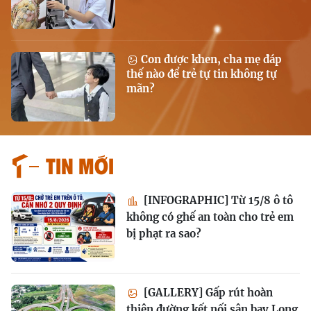
Con được khen, cha mẹ đáp
thế nào để trẻ tự tin không tự
mãn?
Tin mới
[INFOGRAPHIC] Từ 15/8 ô tô
không có ghế an toàn cho trẻ em
bị phạt ra sao?
[GALLERY] Gấp rút hoàn
thiện đường kết nối sân bay Long