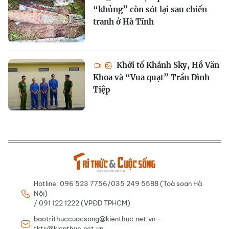
“khủng” còn sót lại sau chiến
tranh ở Hà Tĩnh
Khởi tố Khánh Sky, Hồ Văn
Khoa và “Vua quạt” Trần Đình
Tiệp
Hotline: 096 523 7756/035 249 5588 (Toà soạn Hà
Nội)
/ 091 122 1222 (VPĐD TPHCM)
baotrithuccuocsong@kienthuc.net.vn -
tkts@kienthuc.net.vn