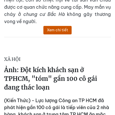
được cơ quan chức năng cung cấp. May mắn vụ
cháy ở
chung cư Bắc Hà
không gây thương
vong về người.
Xem chi tiết
XÃ HỘI
Ảnh: Đột kích khách sạn ở
TPHCM, "tóm" gần 100 cô gái
đang thác loạn
(Kiến Thức) - Lực lượng Công an TP HCM đã
phát hiện gần 100 cô gái là tiếp viên của 2 nhà
hàng, khách sạn ở trung tâm TP HCM ăn mặc