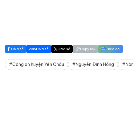
Chia sẻ
Chia sẻ
Chia sẻ
Copy link
Theo dõi
#Công an huyện Yên Châu
#Nguyễn Đình Hồng
#Nông 