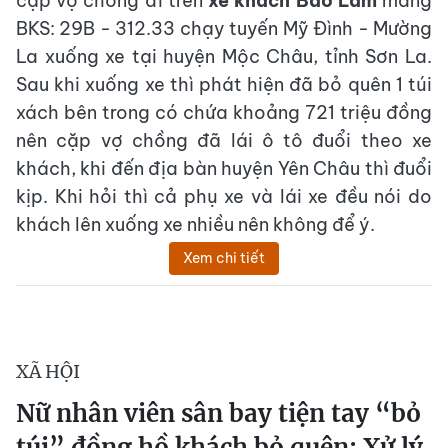
cặp vợ chồng đi trên
xe khách Bảo Lâm
mang
BKS: 29B - 312.33 chạy tuyến Mỹ Đình - Mường
La xuống xe tại huyện Mộc Châu, tỉnh Sơn La.
Sau khi xuống xe thì phát hiện đã bỏ quên 1 túi
xách bên trong có chứa khoảng 721 triệu đồng
nên cặp vợ chồng đã lái ô tô đuổi theo xe
khách, khi đến địa bàn huyện Yên Châu thì đuổi
kịp. Khi hỏi thì cả phụ xe và lái xe đều nói do
khách lên xuống xe nhiều nên không để ý.
Xem chi tiết
XÃ HỘI
Nữ nhân viên sân bay tiện tay “bỏ
túi” đồng hồ khách bỏ quên: Xử lý