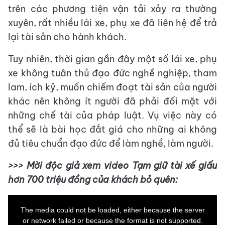
trên các phương tiện vận tải xảy ra thường
xuyên, rất nhiều lái xe, phụ xe đã liên hệ để trả
lại tài sản cho hành khách.
Tuy nhiên, thời gian gần đây một số lái xe, phụ
xe không tuân thủ đạo đức nghề nghiệp, tham
lam, ích kỷ, muốn chiếm đoạt tài sản của người
khác nên không ít người đã phải đối mặt với
những chế tài của pháp luật. Vụ việc này có
thể sẽ là bài học đắt giá cho những ai không
đủ tiêu chuẩn đạo đức để làm nghề, làm người.
>>> Mời độc giả xem video Tạm giữ tài xế giấu
hơn 700 triệu đồng của khách bỏ quên:
This
is
a
The media could not be loaded, either because the server
modal
window.
or network failed or because the format is not supported.