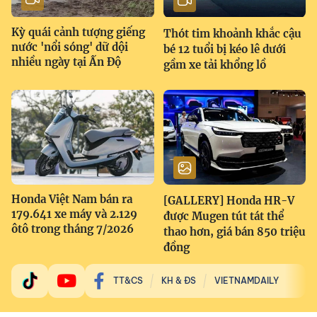
Kỳ quái cảnh tượng giếng
Thót tim khoảnh khắc cậu
nước 'nổi sóng' dữ dội
bé 12 tuổi bị kéo lê dưới
nhiều ngày tại Ấn Độ
gầm xe tải khổng lồ
Honda Việt Nam bán ra
[GALLERY] Honda HR-V
179.641 xe máy và 2.129
được Mugen tút tát thể
ôtô trong tháng 7/2026
thao hơn, giá bán 850 triệu
đồng
TT&CS
KH & ĐS
VIETNAMDAILY