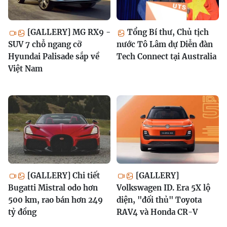
[GALLERY] MG RX9 -
Tổng Bí thư, Chủ tịch
SUV 7 chỗ ngang cỡ
nước Tô Lâm dự Diễn đàn
Hyundai Palisade sắp về
Tech Connect tại Australia
Việt Nam
[GALLERY] Chi tiết
[GALLERY]
Bugatti Mistral odo hơn
Volkswagen ID. Era 5X lộ
500 km, rao bán hơn 249
diện, "đối thủ" Toyota
tỷ đồng
RAV4 và Honda CR-V