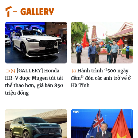
GALLERY
[GALLERY] Honda
Hành trình “500 ngày
HR-V được Mugen tút tát
đêm” đón các anh trở về ở
thể thao hơn, giá bán 850
Hà Tĩnh
triệu đồng