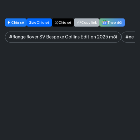
Chia sẻ
Chia sẻ
Chia sẻ
Copy link
Theo dõi
#Range Rover SV Bespoke Collins Edition 2025 mới
#xe SU