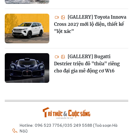
[GALLERY] Toyota Innova
Cross 2027 mới lộ diện, thiết kế
"lột xác"
[GALLERY] Bugatti
Destrier triệu đô "thửa" riêng
cho đại gia mê động cơ W16
Hotline: 096 523 7756/035 249 5588 (Toà soạn Hà
Nội)