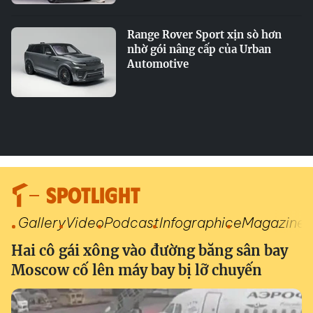
Range Rover Sport xịn sò hơn
nhờ gói nâng cấp của Urban
Automotive
SPOTLIGHT
Gallery
Video
Podcast
Infographic
eMagazine
Hai cô gái xông vào đường băng sân bay
Moscow cố lên máy bay bị lỡ chuyến