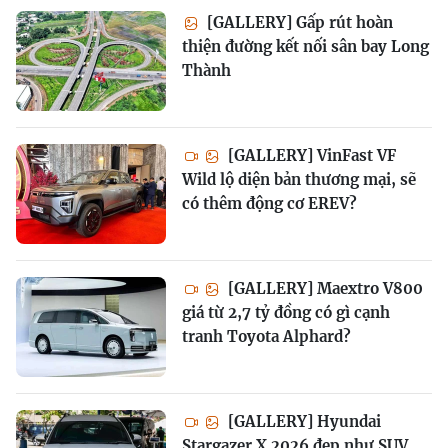
[GALLERY] Gấp rút hoàn
thiện đường kết nối sân bay Long
Thành
[GALLERY] VinFast VF
Wild lộ diện bản thương mại, sẽ
có thêm động cơ EREV?
[GALLERY] Maextro V800
giá từ 2,7 tỷ đồng có gì cạnh
tranh Toyota Alphard?
[GALLERY] Hyundai
Stargazer X 2026 đẹp như SUV