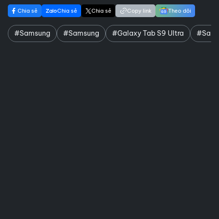
Chia sẻ
Chia sẻ
Chia sẻ
Copy link
Theo dõi
#Samsung
#Samsung
#Galaxy Tab S9 Ultra
#Samsu