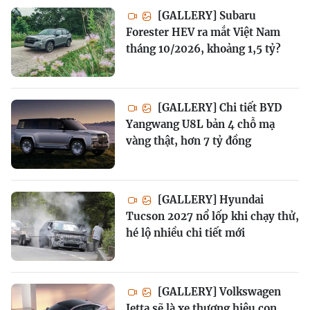
[GALLERY] Subaru
Forester HEV ra mắt Việt Nam
tháng 10/2026, khoảng 1,5 tỷ?
[GALLERY] Chi tiết BYD
Yangwang U8L bản 4 chỗ mạ
vàng thật, hơn 7 tỷ đồng
[GALLERY] Hyundai
Tucson 2027 nổ lốp khi chạy thử,
hé lộ nhiều chi tiết mới
[GALLERY] Volkswagen
Jetta sẽ là xe thương hiệu con