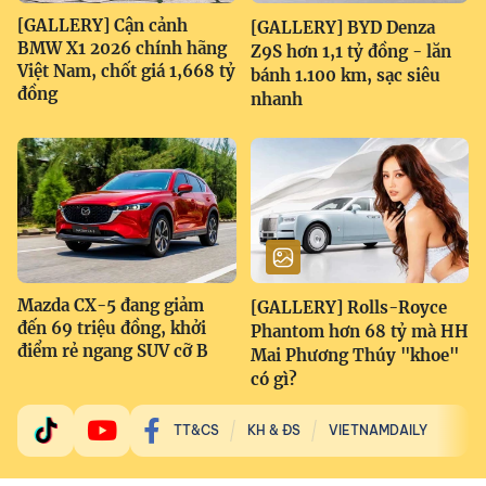
[GALLERY] Cận cảnh
[GALLERY] BYD Denza
BMW X1 2026 chính hãng
Z9S hơn 1,1 tỷ đồng - lăn
Việt Nam, chốt giá 1,668 tỷ
bánh 1.100 km, sạc siêu
đồng
nhanh
Mazda CX-5 đang giảm
[GALLERY] Rolls-Royce
đến 69 triệu đồng, khởi
Phantom hơn 68 tỷ mà HH
điểm rẻ ngang SUV cỡ B
Mai Phương Thúy "khoe"
có gì?
TT&CS
KH & ĐS
VIETNAMDAILY