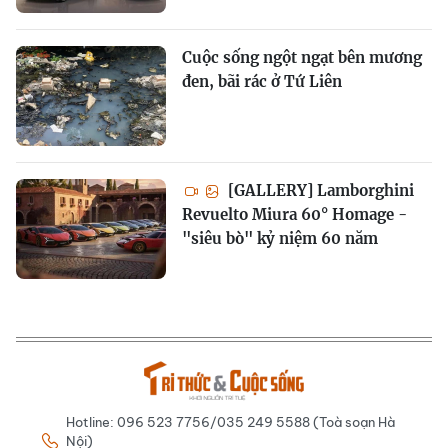
Cuộc sống ngột ngạt bên mương
đen, bãi rác ở Tứ Liên
[GALLERY] Lamborghini
Revuelto Miura 60° Homage -
"siêu bò" kỷ niệm 60 năm
Hotline: 096 523 7756/035 249 5588 (Toà soạn Hà
Nội)