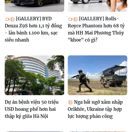
[GALLERY] BYD
[GALLERY] Rolls-
Denza Z9S hơn 1,1 tỷ đồng
Royce Phantom hơn 68 tỷ
- lăn bánh 1.100 km, sạc
mà HH Mai Phương Thúy
siêu nhanh
"khoe" có gì?
Dự án bệnh viện 50 triệu
Nga bất ngờ xâm nhập
USD hoang phế hơn hai
Orikhiv, Ukraine tập hợp
thập kỷ giữa Hà Nội
lực lượng phản công