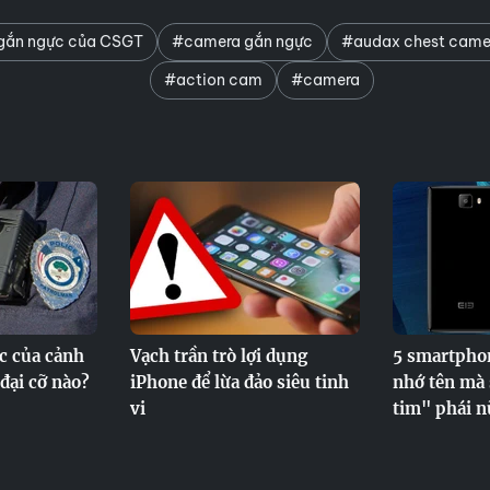
gắn ngực của CSGT
#camera gắn ngực
#audax chest came
#action cam
#camera
c của cảnh
Vạch trần trò lợi dụng
5 smartphon
 đại cỡ nào?
iPhone để lừa đảo siêu tinh
nhớ tên mà 
vi
tim" phái n