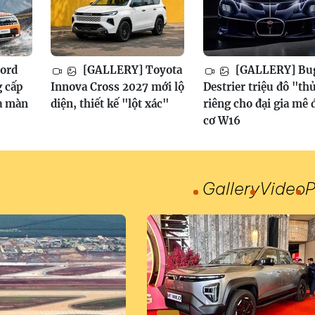
ord
[GALLERY] Toyota
[GALLERY] Bug
g cấp
Innova Cross 2027 mới lộ
Destrier triệu đô "th
a màn
diện, thiết kế "lột xác"
riêng cho đại gia mê
cơ W16
Gallery
Video
P