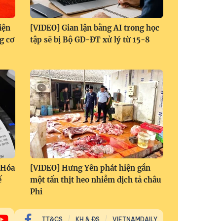
iện
[VIDEO] Gian lận bằng AI trong học
g cơ
tập sẽ bị Bộ GD-ĐT xử lý từ 15-8
 Hóa
[VIDEO] Hưng Yên phát hiện gần
ế
một tấn thịt heo nhiễm dịch tả châu
Phi
TT&CS
KH & ĐS
VIETNAMDAILY