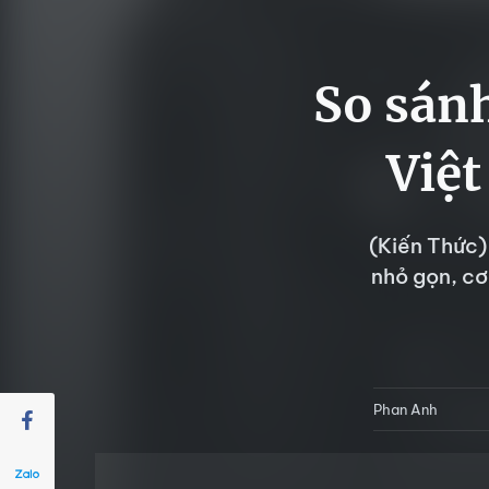
So sán
Việt
(Kiến Thức)
nhỏ gọn, c
Phan Anh