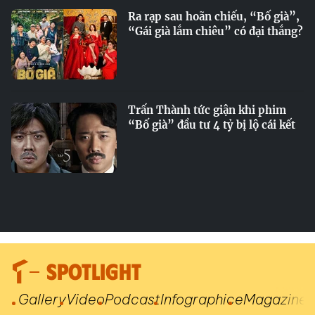
Ra rạp sau hoãn chiếu, “Bố già”,
“Gái già lắm chiêu” có đại thắng?
Trấn Thành tức giận khi phim
“Bố già” đầu tư 4 tỷ bị lộ cái kết
SPOTLIGHT
Gallery
Video
Podcast
Infographic
eMagazine