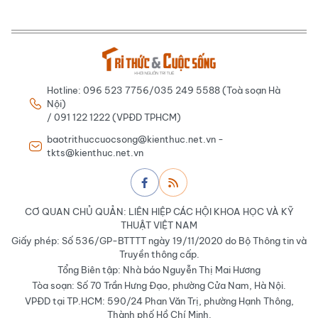
Hotline: 096 523 7756/035 249 5588 (Toà soạn Hà
Nội)
/ 091 122 1222 (VPĐD TPHCM)
baotrithuccuocsong@kienthuc.net.vn -
tkts@kienthuc.net.vn
CƠ QUAN CHỦ QUẢN: LIÊN HIỆP CÁC HỘI KHOA HỌC VÀ KỸ
THUẬT VIỆT NAM
Giấy phép: Số 536/GP-BTTTT ngày 19/11/2020 do Bộ Thông tin và
Truyền thông cấp.
Tổng Biên tập: Nhà báo Nguyễn Thị Mai Hương
Tòa soạn: Số 70 Trần Hưng Đạo, phường Cửa Nam, Hà Nội.
VPĐD tại TP.HCM: 590/24 Phan Văn Trị, phường Hạnh Thông,
Thành phố Hồ Chí Minh.