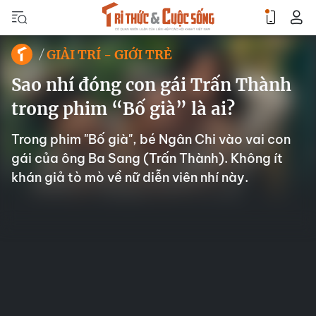
GIẢI TRÍ - GIỚI TRẺ
Sao nhí đóng con gái Trấn Thành
trong phim “Bố già” là ai?
Trong phim "Bố già", bé Ngân Chi vào vai con
gái của ông Ba Sang (Trấn Thành). Không ít
khán giả tò mò về nữ diễn viên nhí này.