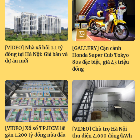
[VIDEO] Nhà xã hội 1,1 tỷ
[GALLERY] Cận cảnh
đồng tại Hà Nội: Giá bán và
Honda Super Cub Tokyo
dự án mới
80s đặc biệt, giá 43 triệu
đồng
[VIDEO] Xổ số TP.HCM lãi
[VIDEO] Chủ trọ Hà Nội
gần 1.200 tỷ đồng nửa đầu
thu điện 4.000 đồng/kWh