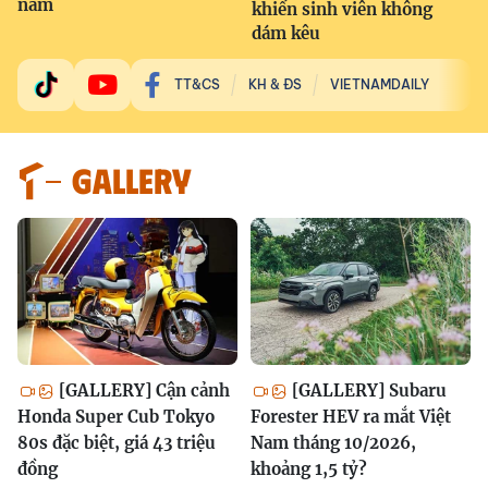
năm
khiến sinh viên không
dám kêu
TT&CS
KH & ĐS
VIETNAMDAILY
GALLERY
[GALLERY] Cận cảnh
[GALLERY] Subaru
Honda Super Cub Tokyo
Forester HEV ra mắt Việt
80s đặc biệt, giá 43 triệu
Nam tháng 10/2026,
đồng
khoảng 1,5 tỷ?