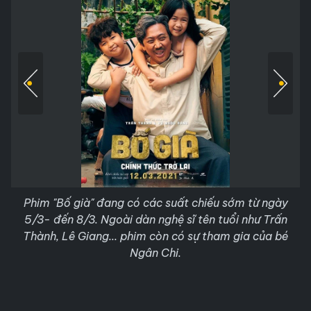
Phim "Bố già" đang có các suất chiếu sớm từ ngày
5/3- đến 8/3. Ngoài dàn nghệ sĩ tên tuổi như Trấn
Thành, Lê Giang... phim còn có sự tham gia của bé
Ngân Chi.