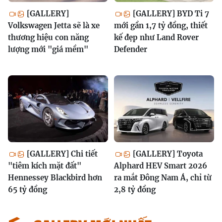
[GALLERY]
[GALLERY] BYD Ti 7
Volkswagen Jetta sẽ là xe
mới gần 1,7 tỷ đồng, thiết
thương hiệu con năng
kế đẹp như Land Rover
lượng mới "giá mềm"
Defender
[GALLERY] Chi tiết
[GALLERY] Toyota
"tiêm kích mặt đất"
Alphard HEV Smart 2026
Hennessey Blackbird hơn
ra mắt Đông Nam Á, chỉ từ
65 tỷ đồng
2,8 tỷ đồng