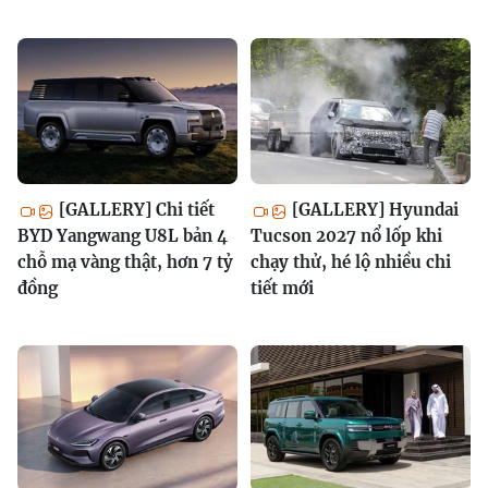
[GALLERY] Chi tiết
[GALLERY] Hyundai
BYD Yangwang U8L bản 4
Tucson 2027 nổ lốp khi
chỗ mạ vàng thật, hơn 7 tỷ
chạy thử, hé lộ nhiều chi
đồng
tiết mới