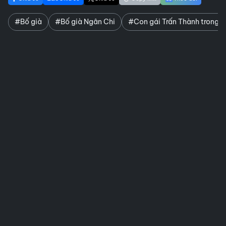
#Bố già
#Bố già Ngân Chi
#Con gái Trấn Thành trong B