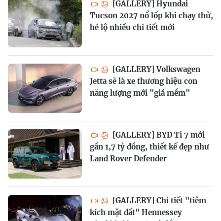
[GALLERY] Hyundai
Tucson 2027 nổ lốp khi chạy thử,
hé lộ nhiều chi tiết mới
[GALLERY] Volkswagen
Jetta sẽ là xe thương hiệu con
năng lượng mới "giá mềm"
[GALLERY] BYD Ti 7 mới
gần 1,7 tỷ đồng, thiết kế đẹp như
Land Rover Defender
[GALLERY] Chi tiết "tiêm
kích mặt đất" Hennessey