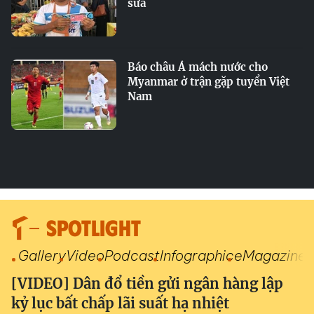
sữa
Báo châu Á mách nước cho
Myanmar ở trận gặp tuyển Việt
Nam
SPOTLIGHT
Gallery
Video
Podcast
Infographic
eMagazine
[VIDEO] Dân đổ tiền gửi ngân hàng lập
kỷ lục bất chấp lãi suất hạ nhiệt