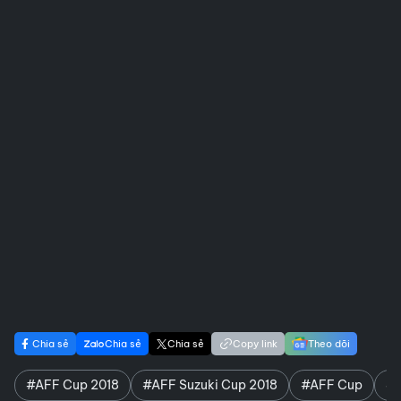
Chia sẻ
Chia sẻ
Chia sẻ
Copy link
Theo dõi
#AFF Cup 2018
#AFF Suzuki Cup 2018
#AFF Cup
#