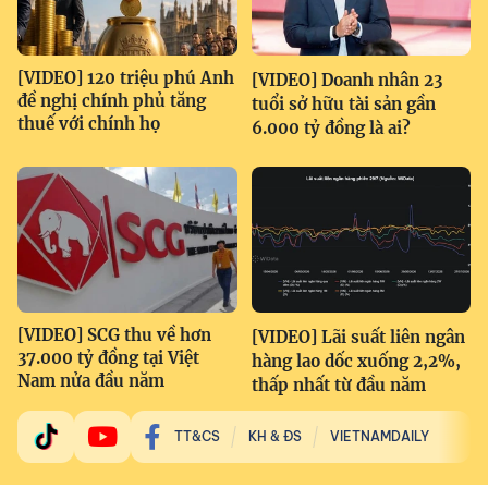
[VIDEO] 120 triệu phú Anh
[VIDEO] Doanh nhân 23
đề nghị chính phủ tăng
tuổi sở hữu tài sản gần
thuế với chính họ
6.000 tỷ đồng là ai?
[VIDEO] SCG thu về hơn
[VIDEO] Lãi suất liên ngân
37.000 tỷ đồng tại Việt
hàng lao dốc xuống 2,2%,
Nam nửa đầu năm
thấp nhất từ đầu năm
TT&CS
KH & ĐS
VIETNAMDAILY