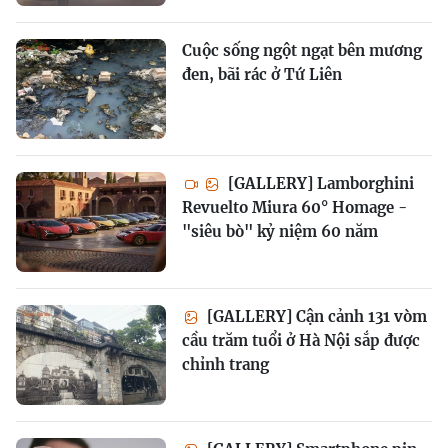
Cuộc sống ngột ngạt bên mương
đen, bãi rác ở Tứ Liên
[GALLERY] Lamborghini
Revuelto Miura 60° Homage -
"siêu bò" kỷ niệm 60 năm
[GALLERY] Cận cảnh 131 vòm
cầu trăm tuổi ở Hà Nội sắp được
chỉnh trang