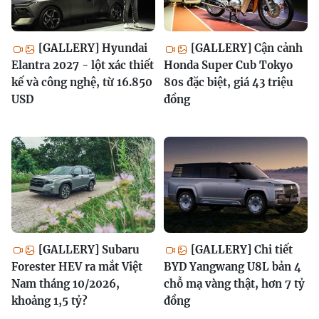
[GALLERY] Hyundai
[GALLERY] Cận cảnh
Elantra 2027 - lột xác thiết
Honda Super Cub Tokyo
kế và công nghệ, từ 16.850
80s đặc biệt, giá 43 triệu
USD
đồng
[GALLERY] Subaru
[GALLERY] Chi tiết
Forester HEV ra mắt Việt
BYD Yangwang U8L bản 4
Nam tháng 10/2026,
chỗ mạ vàng thật, hơn 7 tỷ
khoảng 1,5 tỷ?
đồng