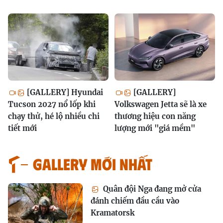
[GALLERY] Hyundai
[GALLERY]
Tucson 2027 nổ lốp khi
Volkswagen Jetta sẽ là xe
chạy thử, hé lộ nhiều chi
thương hiệu con năng
tiết mới
lượng mới "giá mềm"
GALLERY MỚI NHẤT
Quân đội Nga đang mở cửa
đánh chiếm đầu cầu vào
Kramatorsk