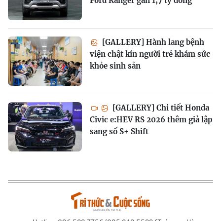
Ford Ranger gần 1,7 tỷ đồng
[GALLERY] Hành lang bệnh
viện chật kín người trẻ khám sức
khỏe sinh sản
[GALLERY] Chi tiết Honda
Civic e:HEV RS 2026 thêm giả lập
sang số S+ Shift