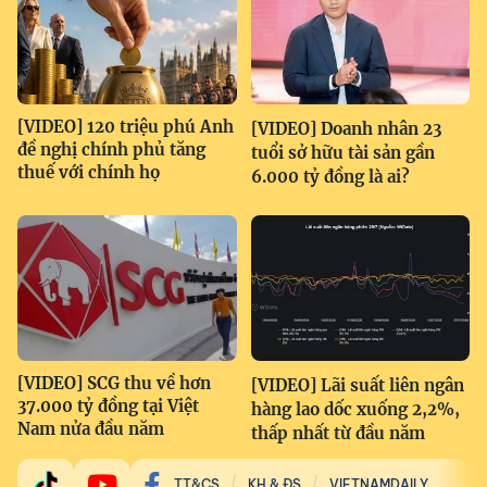
[VIDEO] 120 triệu phú Anh
[VIDEO] Doanh nhân 23
đề nghị chính phủ tăng
tuổi sở hữu tài sản gần
thuế với chính họ
6.000 tỷ đồng là ai?
[VIDEO] SCG thu về hơn
[VIDEO] Lãi suất liên ngân
37.000 tỷ đồng tại Việt
hàng lao dốc xuống 2,2%,
Nam nửa đầu năm
thấp nhất từ đầu năm
TT&CS
KH & ĐS
VIETNAMDAILY