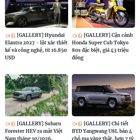
[GALLERY] Hyundai
[GALLERY] Cận cảnh
Elantra 2027 - lột xác thiết
Honda Super Cub Tokyo
kế và công nghệ, từ 16.850
80s đặc biệt, giá 43 triệu
USD
đồng
[GALLERY] Subaru
[GALLERY] Chi tiết
Forester HEV ra mắt Việt
BYD Yangwang U8L bản 4
Nam tháng 10/2026,
chỗ mạ vàng thật, hơn 7 tỷ