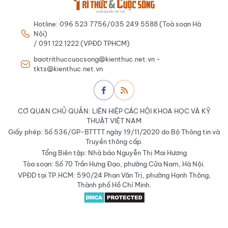
Hotline: 096 523 7756/035 249 5588 (Toà soạn Hà
Nội)
/ 091 122 1222 (VPĐD TPHCM)
baotrithuccuocsong@kienthuc.net.vn -
tkts@kienthuc.net.vn
CƠ QUAN CHỦ QUẢN: LIÊN HIỆP CÁC HỘI KHOA HỌC VÀ KỸ
THUẬT VIỆT NAM
Giấy phép: Số 536/GP-BTTTT ngày 19/11/2020 do Bộ Thông tin và
Truyền thông cấp.
Tổng Biên tập: Nhà báo Nguyễn Thị Mai Hương
Tòa soạn: Số 70 Trần Hưng Đạo, phường Cửa Nam, Hà Nội.
VPĐD tại TP.HCM: 590/24 Phan Văn Trị, phường Hạnh Thông,
Thành phố Hồ Chí Minh.