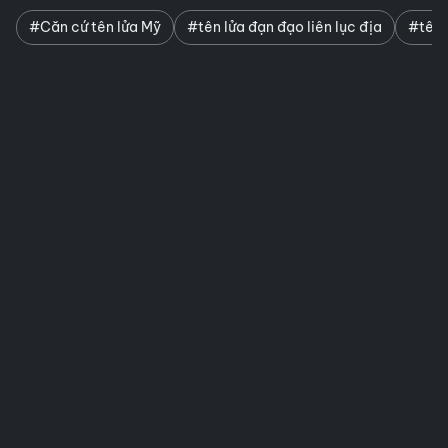
#Căn cứ tên lửa Mỹ
#tên lửa đạn đạo liên lục địa
#tên 