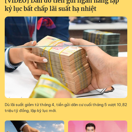
[VIDEO] Dân đổ tiền gửi ngân hàng lập
kỷ lục bất chấp lãi suất hạ nhiệt
Dù lãi suất giảm từ tháng 4, tiền gửi dân cư cuối tháng 5 vượt 10,82
triệu tỷ đồng, lập kỷ lục mới.