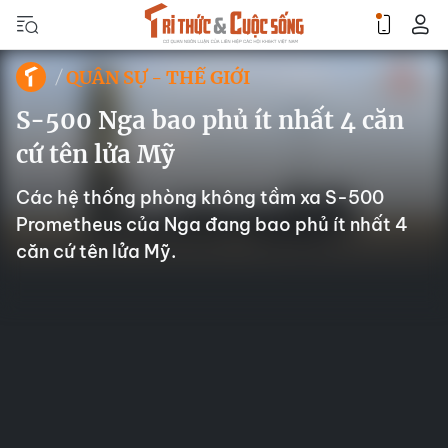
QUÂN SỰ - THẾ GIỚI
S-500 Nga bao phủ ít nhất 4 căn
cứ tên lửa Mỹ
Các hệ thống phòng không tầm xa S-500
Prometheus của Nga đang bao phủ ít nhất 4
căn cứ tên lửa Mỹ.