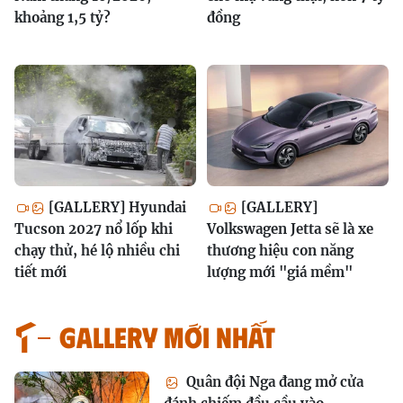
khoảng 1,5 tỷ?
đồng
[GALLERY] Hyundai
[GALLERY]
Tucson 2027 nổ lốp khi
Volkswagen Jetta sẽ là xe
chạy thử, hé lộ nhiều chi
thương hiệu con năng
tiết mới
lượng mới "giá mềm"
GALLERY MỚI NHẤT
Quân đội Nga đang mở cửa