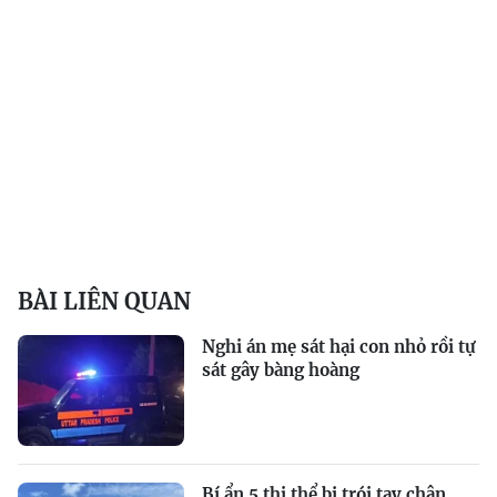
BÀI LIÊN QUAN
Nghi án mẹ sát hại con nhỏ rồi tự
sát gây bàng hoàng
Bí ẩn 5 thi thể bị trói tay chân