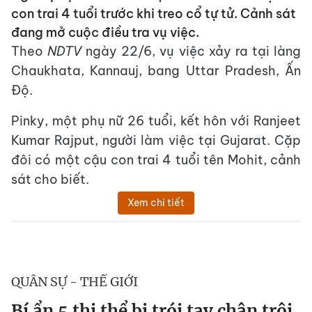
con trai 4 tuổi trước khi treo cổ tự tử. Cảnh sát
đang mở cuộc điều tra vụ việc.
Theo
NDTV
ngày 22/6, vụ việc xảy ra tại làng
Chaukhata, Kannauj, bang Uttar Pradesh, Ấn
Độ.
Pinky, một phụ nữ 26 tuổi, kết hôn với Ranjeet
Kumar Rajput, người làm việc tại Gujarat. Cặp
đôi có một cậu con trai 4 tuổi tên Mohit, cảnh
sát cho biết.
Xem chi tiết
QUÂN SỰ - THẾ GIỚI
Bí ẩn 5 thi thể bị trói tay chân trôi