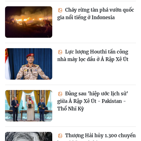
Cháy rừng tàn phá vườn quốc
gia nổi tiếng ở Indonesia
Lực lượng Houthi tấn công
nhà máy lọc dầu ở Ả Rập Xê Út
Đằng sau 'hiệp ước lịch sử'
giữa Ả Rập Xê Út - Pakistan -
Thổ Nhĩ Kỳ
Thượng Hải hủy 1.300 chuyến