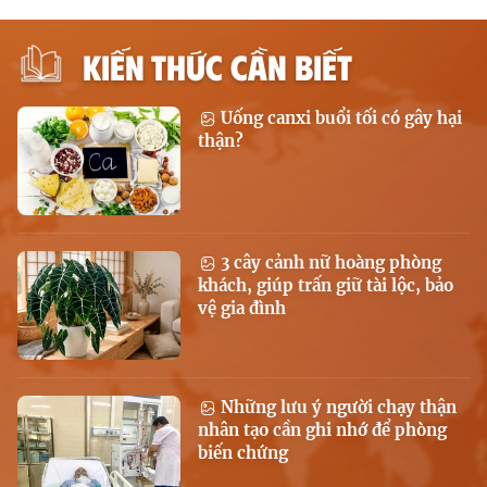
KIẾN THỨC CẦN BIẾT
Uống canxi buổi tối có gây hại
thận?
3 cây cảnh nữ hoàng phòng
khách, giúp trấn giữ tài lộc, bảo
vệ gia đình
Những lưu ý người chạy thận
nhân tạo cần ghi nhớ để phòng
biến chứng