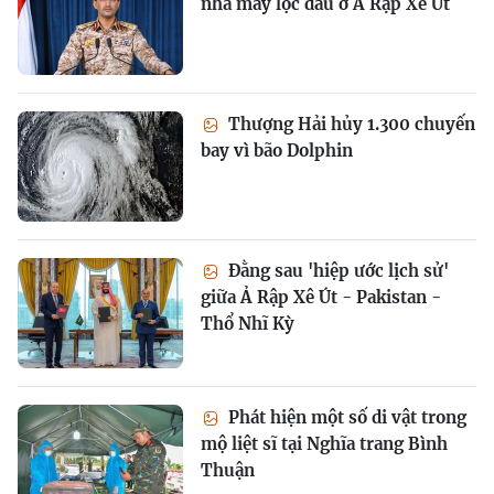
nhà máy lọc dầu ở Ả Rập Xê Út
Thượng Hải hủy 1.300 chuyến
bay vì bão Dolphin
Đằng sau 'hiệp ước lịch sử'
giữa Ả Rập Xê Út - Pakistan -
Thổ Nhĩ Kỳ
Phát hiện một số di vật trong
mộ liệt sĩ tại Nghĩa trang Bình
Thuận