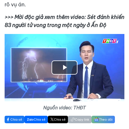
rõ vụ án.
>>> Mời độc giả xem thêm video: Sét đánh khiến
83 người tử vong trong một ngày ở Ấn Độ
Play
Video
Nguồn video: THĐT
Chia sẻ
Chia sẻ
Chia sẻ
Copy link
Theo dõi