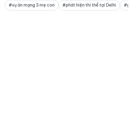
#vụ án mạng 3 mẹ con
#phát hiện thi thể tại Delhi
#giế